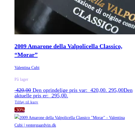
2009 Amarone della Valpolicella Classico,
“Morar”
Valentina Cubi
På lager
420,00
Den oprindelige pris var: 420,00.
295,00
Den
aktuelle pris er: 295,00.
Tilføj til kurv
-30%