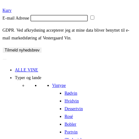
Kurv
E-mail Adresse
GDPR. Ved afkrydsning accepterer jeg at mine data bliver benyttet til e-
mail markedsføring af Vestergaard Vin.
Tilmeld nyhedsbrev
ALLE VINE
Typer og lande
Vintype
Rødvin
Hvidvin
Dessertvin
Rosé
Bobler
Portvin