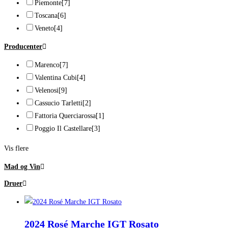
Piemonte
[7]
Toscana
[6]
Veneto
[4]
Producenter
Marenco
[7]
Valentina Cubi
[4]
Velenosi
[9]
Cassucio Tarletti
[2]
Fattoria Querciarossa
[1]
Poggio Il Castellare
[3]
Vis flere
Mad og Vin
Druer
2024 Rosé Marche IGT Rosato