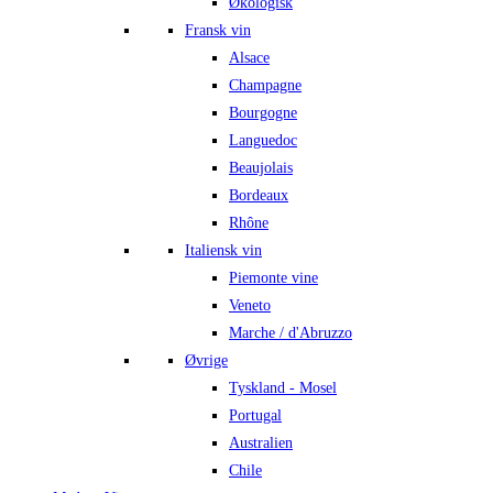
Økologisk
Fransk vin
Alsace
Champagne
Bourgogne
Languedoc
Beaujolais
Bordeaux
Rhône
Italiensk vin
Piemonte vine
Veneto
Marche / d'Abruzzo
Øvrige
Tyskland - Mosel
Portugal
Australien
Chile