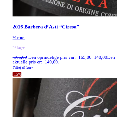
2016 Barbera d’Asti “Ciresa”
Marenco
På lager
165,00
Den oprindelige pris var: 165,00.
140,00
Den
aktuelle pris er: 140,00.
Tilføj til kurv
-15%