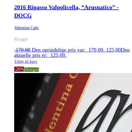
2016 Ripasso Valpolicella, “Arusnatico” -
DOCG
Valentina Cubi
På lager
170,00
Den oprindelige pris var: 170,00.
125,00
Den
aktuelle pris er: 125,00.
Tilføj til kurv
-26%
Økologisk