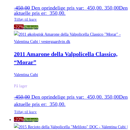
450,00
Den oprindelige pris var: 450,00.
350,00
Den
aktuelle pris er: 350,00.
Tilføj til kurv
-22%
Økologisk
2011 Amarone della Valpolicella Classico,
“Morar”
Valentina Cubi
På lager
450,00
Den oprindelige pris var: 450,00.
350,00
Den
aktuelle pris er: 350,00.
Tilføj til kurv
-22%
Økologisk