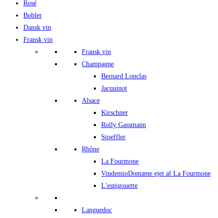
Rosé
Bobler
Dansk vin
Fransk vin
Fransk vin
Champagne
Bernard Lonclas
Jacquinot
Alsace
Kirschner
Rolly Gassmann
Stoeffler
Rhône
La Fourmone
Vindemio
Domæne ejet af La Fourmone
L'espigouette
Languedoc