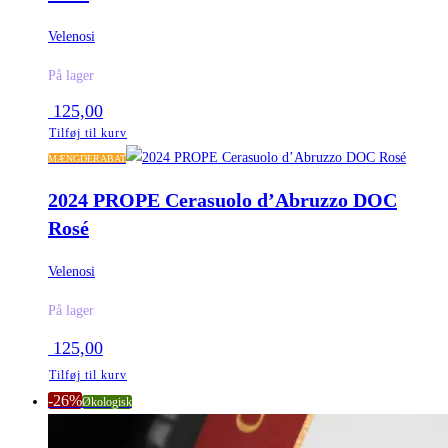
Velenosi
På lager
125,00
Tilføj til kurv
MÆNGDERABAT
2024 PROPE Cerasuolo d’Abruzzo DOC
Rosé
Velenosi
På lager
125,00
Tilføj til kurv
-26%
Økologisk