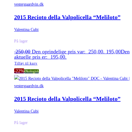
2015 Recioto della Valpolicella “Meliloto”
Valentina Cubi
På lager
250,00
Den oprindelige pris var: 250,00.
195,00
Den
aktuelle pris er: 195,00.
Tilføj til kurv
-22%
Økologisk
2015 Recioto della Valpolicella “Meliloto”
Valentina Cubi
På lager