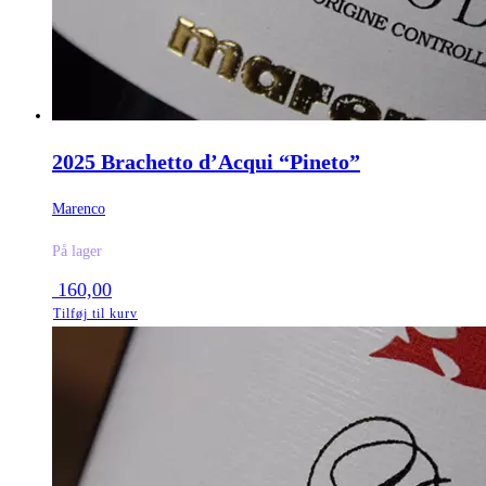
2025 Brachetto d’Acqui “Pineto”
Marenco
På lager
160,00
Tilføj til kurv