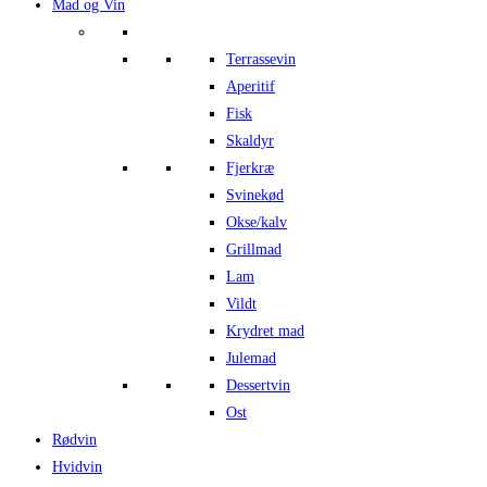
Mad og Vin
Terrassevin
Aperitif
Fisk
Skaldyr
Fjerkræ
Svinekød
Okse/kalv
Grillmad
Lam
Vildt
Krydret mad
Julemad
Dessertvin
Ost
Rødvin
Hvidvin