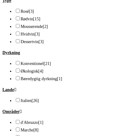
Type
Rosé
[3]
Rødvin
[15]
Mousserende
[2]
Hvidvin
[3]
Dessertvin
[3]
Dyrkning
Konventionel
[21]
Økologisk
[4]
Bæredygtig dyrkning
[1]
Lande
Italien
[26]
Områder
d'Abruzzo
[1]
Marche
[8]