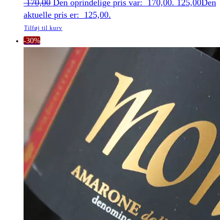
170,00
Den oprindelige pris var: 170,00.
125,00
Den
aktuelle pris er: 125,00.
Tilføj til kurv
-30%