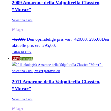
2009 Amarone della Valpolicella Classico,
“Morar”
Valentina Cubi
På lager
420,00
Den oprindelige pris var: 420,00.
295,00
Den
aktuelle pris er: 295,00.
Tilføj til kurv
-22%
Økologisk
2011 Amarone della Valpolicella Classico,
“Morar”
Valentina Cubi
På lager