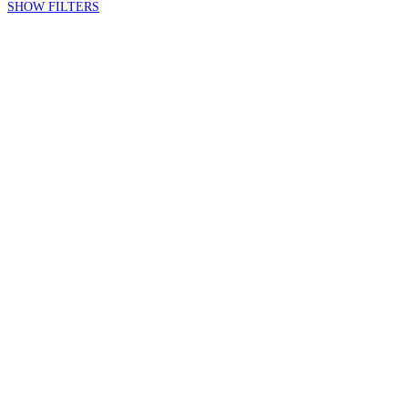
SHOW FILTERS
Pris
100,00 - 199,00
Vintype
Rødvin
[2]
Dyrkning
Konventionel
Lande
Frankrig
[2]
Områder
Bordeaux
[2]
Druer
Cab. Sauvignon
[2]