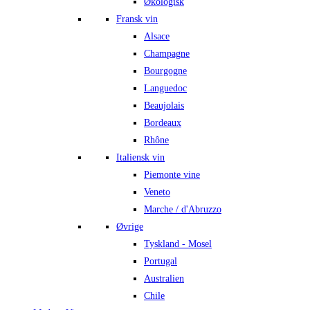
Økologisk
Fransk vin
Alsace
Champagne
Bourgogne
Languedoc
Beaujolais
Bordeaux
Rhône
Italiensk vin
Piemonte vine
Veneto
Marche / d'Abruzzo
Øvrige
Tyskland - Mosel
Portugal
Australien
Chile