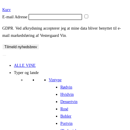
Kurv
E-mail Adresse
GDPR. Ved afkrydsning accepterer jeg at mine data bliver benyttet til e-
mail markedsføring af Vestergaard Vin.
Tilmeld nyhedsbrev
ALLE VINE
Typer og lande
Vintype
Rødvin
Hvidvin
Dessertvin
Rosé
Bobler
Portvin