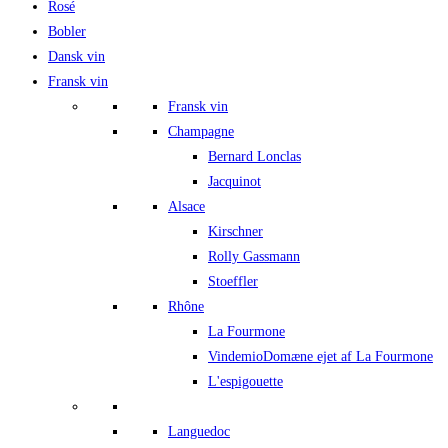
Rosé
Bobler
Dansk vin
Fransk vin
Fransk vin
Champagne
Bernard Lonclas
Jacquinot
Alsace
Kirschner
Rolly Gassmann
Stoeffler
Rhône
La Fourmone
Vindemio
Domæne ejet af La Fourmone
L'espigouette
Languedoc