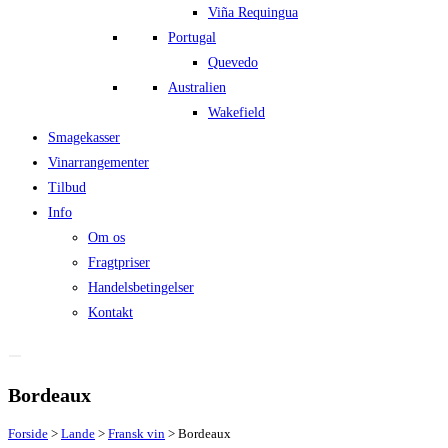
Viña Requingua
Portugal
Quevedo
Australien
Wakefield
Smagekasser
Vinarrangementer
Tilbud
Info
Om os
Fragtpriser
Handelsbetingelser
Kontakt
Bordeaux
Forside
>
Lande
>
Fransk vin
>
Bordeaux