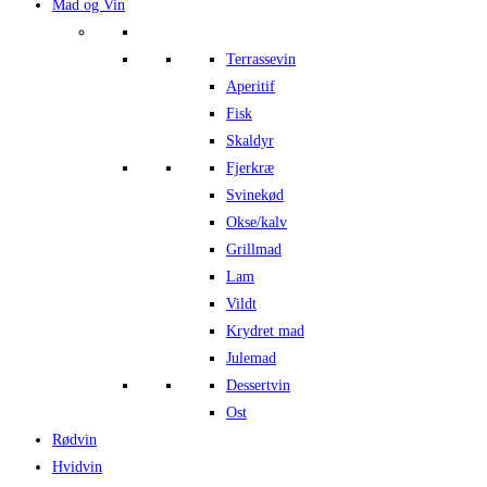
Mad og Vin
Terrassevin
Aperitif
Fisk
Skaldyr
Fjerkræ
Svinekød
Okse/kalv
Grillmad
Lam
Vildt
Krydret mad
Julemad
Dessertvin
Ost
Rødvin
Hvidvin