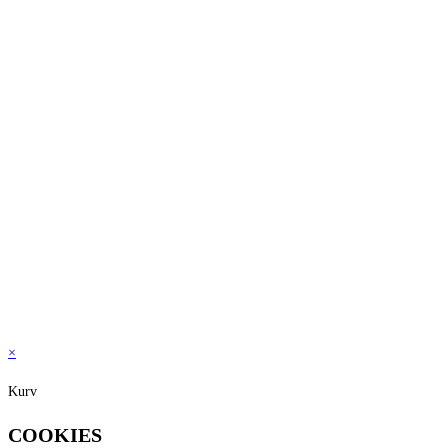
Rødvin
[2]
Dyrkning
Konventionel
Lande
Frankrig
[2]
Områder
Bordeaux
[2]
Druer
Cab. Sauvignon
[2]
Merlot
[2]
×
Kurv
COOKIES