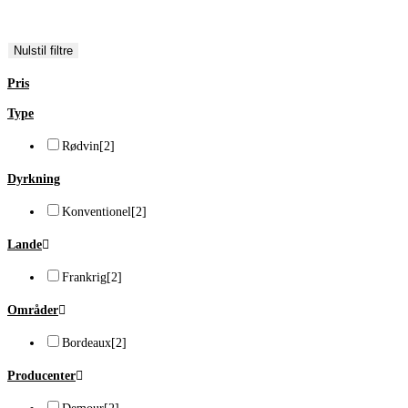
Merlot
[2]
Nulstil filtre
Pris
Type
Rødvin
[2]
Dyrkning
Konventionel
[2]
Lande
Frankrig
[2]
Områder
Bordeaux
[2]
Producenter