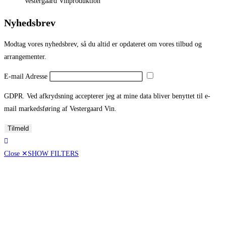
Vestergaard Vinproduktion
Nyhedsbrev
Modtag vores nyhedsbrev, så du altid er opdateret om vores tilbud og
arrangementer.
E-mail Adresse
GDPR. Ved afkrydsning accepterer jeg at mine data bliver benyttet til e-
mail markedsføring af Vestergaard Vin.
Tilmeld
Close ✕
SHOW FILTERS
Pris
100,00 - 199,00
Vintype