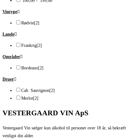
100,00 - 199,00
Vintype
Rødvin
[2]
Lande
Frankrig
[2]
Områder
Bordeaux
[2]
Druer
Cab. Sauvignon
[2]
Merlot
[2]
VESTERGAARD VIN ApS
Vestergaard Vin sælger kun alkohol til personer over 18 år, så bekræft
venligst din alder.