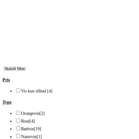
Albarossa
[1]
Chardonnay
[1]
Grenache
[3]
Pinot Blanc
[1]
Pinot Gris
[4]
Pinot Noir
[5]
Riesling
[11]
Syrah
[2]
Nulstil filtre
Pris
Vis kun tilbud
[4]
Type
Orangevin
[2]
Rosé
[4]
Rødvin
[19]
Naturvin
[1]