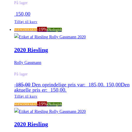
På lager
150,00
Tilføj til kurv
-19%
Økologisk
MÆNGDERABAT
2020 Riesling
Rolly Gassmann
På lager
185,00
Den oprindelige pris var: 185,00.
150,00
Den
aktuelle pris er: 150,00.
Tilføj til kurv
-19%
Økologisk
MÆNGDERABAT
2020 Riesling