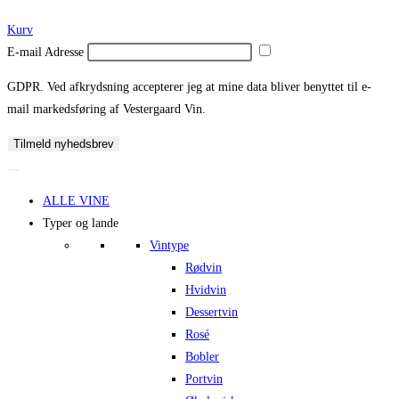
Kurv
E-mail Adresse
GDPR. Ved afkrydsning accepterer jeg at mine data bliver benyttet til e-
mail markedsføring af Vestergaard Vin.
Tilmeld nyhedsbrev
ALLE VINE
Typer og lande
Vintype
Rødvin
Hvidvin
Dessertvin
Rosé
Bobler
Portvin