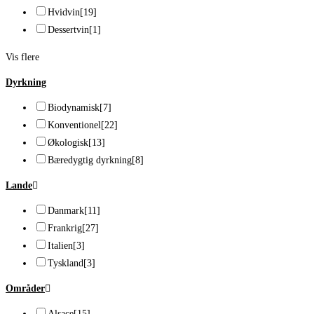
Hvidvin
[19]
Dessertvin
[1]
Vis flere
Dyrkning
Biodynamisk
[7]
Konventionel
[22]
Økologisk
[13]
Bæredygtig dyrkning
[8]
Lande
Danmark
[11]
Frankrig
[27]
Italien
[3]
Tyskland
[3]
Områder
Alsace
[15]