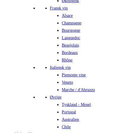
Økologisk
Fransk vin
Alsace
Champagne
Bourgogne
Languedoc
Beaujolais
Bordeaux
Rhône
Italiensk vin
Piemonte vine
Veneto
Marche / d'Abruzzo
Øvrige
Tyskland - Mosel
Portugal
Australien
Chile