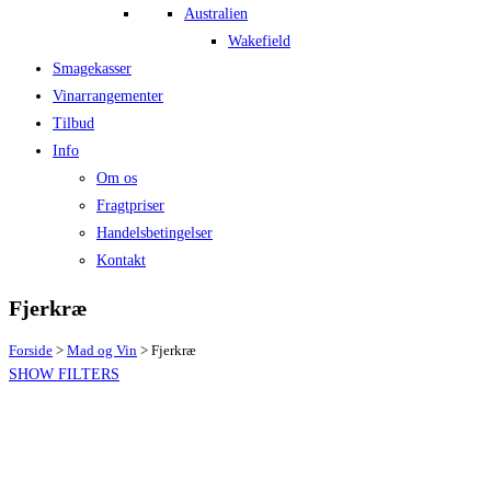
Australien
Wakefield
Smagekasser
Vinarrangementer
Tilbud
Info
Om os
Fragtpriser
Handelsbetingelser
Kontakt
Fjerkræ
Forside
>
Mad og Vin
>
Fjerkræ
SHOW FILTERS
Vis kun tilbud
[4]
Pris