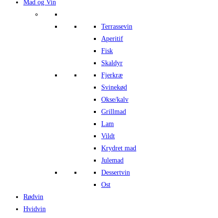
Mad og Vin
Terrassevin
Aperitif
Fisk
Skaldyr
Fjerkræ
Svinekød
Okse/kalv
Grillmad
Lam
Vildt
Krydret mad
Julemad
Dessertvin
Ost
Rødvin
Hvidvin