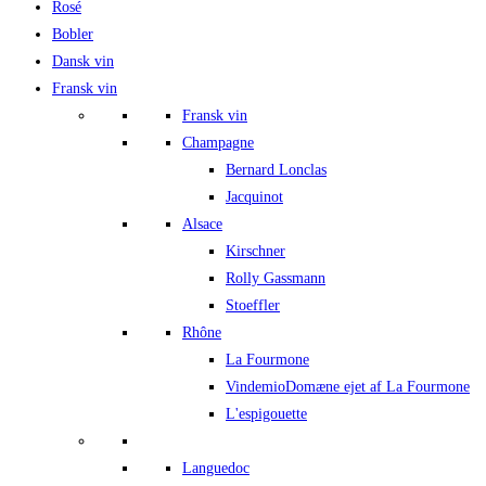
Rosé
Bobler
Dansk vin
Fransk vin
Fransk vin
Champagne
Bernard Lonclas
Jacquinot
Alsace
Kirschner
Rolly Gassmann
Stoeffler
Rhône
La Fourmone
Vindemio
Domæne ejet af La Fourmone
L'espigouette
Languedoc