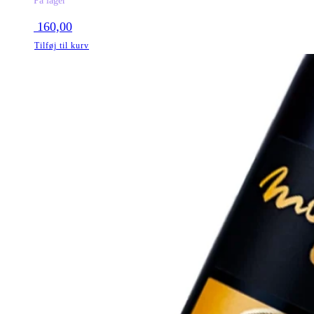
På lager
160,00
Tilføj til kurv