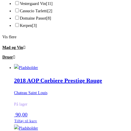
Vestergaard Vin
[11]
Cassucio Tarletti
[2]
Domaine Passot
[8]
Kerpen
[3]
Vis flere
Mad og Vin
Druer
2018 AOP Corbiere Prestige Rouge
Chateau Saint Louis
På lager
90,00
Tilføj til kurv