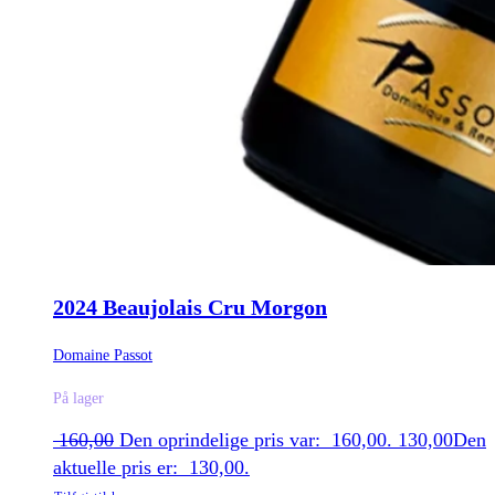
2024 Beaujolais Cru Morgon
Domaine Passot
På lager
160,00
Den oprindelige pris var: 160,00.
130,00
Den
aktuelle pris er: 130,00.