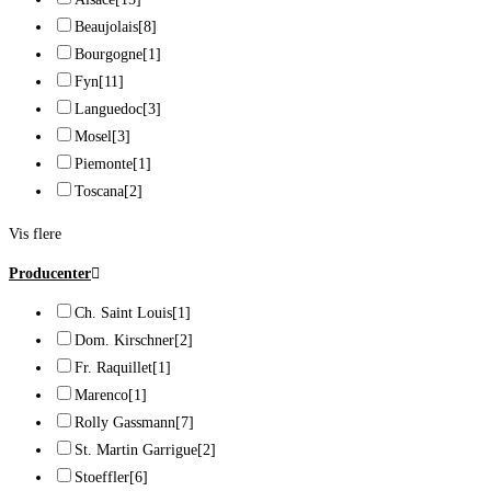
Beaujolais
[8]
Bourgogne
[1]
Fyn
[11]
Languedoc
[3]
Mosel
[3]
Piemonte
[1]
Toscana
[2]
Vis flere
Producenter
Ch. Saint Louis
[1]
Dom. Kirschner
[2]
Fr. Raquillet
[1]
Marenco
[1]
Rolly Gassmann
[7]
St. Martin Garrigue
[2]
Stoeffler
[6]