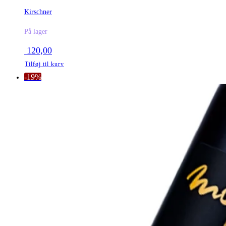
Kirschner
På lager
120,00
Tilføj til kurv
-19%