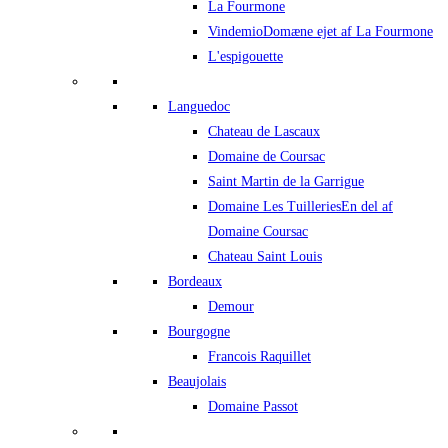
La Fourmone
Vindemio
Domæne ejet af La Fourmone
L'espigouette
Languedoc
Chateau de Lascaux
Domaine de Coursac
Saint Martin de la Garrigue
Domaine Les Tuilleries
En del af
Domaine Coursac
Chateau Saint Louis
Bordeaux
Demour
Bourgogne
Francois Raquillet
Beaujolais
Domaine Passot