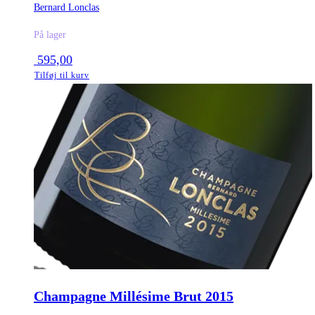
Bernard Lonclas
På lager
595,00
Tilføj til kurv
Champagne Millésime Brut 2015