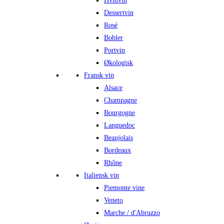
Hvidvin
Dessertvin
Rosé
Bobler
Portvin
Økologisk
Fransk vin
Alsace
Champagne
Bourgogne
Languedoc
Beaujolais
Bordeaux
Rhône
Italiensk vin
Piemonte vine
Veneto
Marche / d'Abruzzo