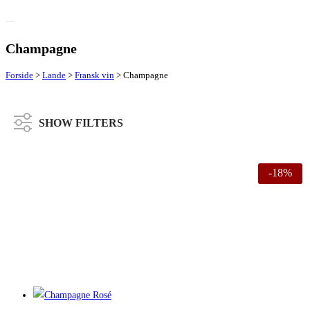
Champagne
Forside
>
Lande
>
Fransk vin
>
Champagne
SHOW FILTERS
Vis
Vintype
Dyrkning
Lande
Områder
Druer
-18%
kun
[1]
tilbud
Mousserende
Konventionel
Frankrig
Champagne
Chardonnay
[9]
[9]
[9]
[9]
[1]
Rosé
Pinot
[5]
Noir