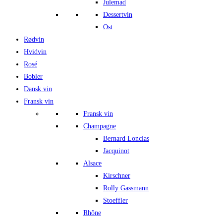
Julemad
Dessertvin
Ost
Rødvin
Hvidvin
Rosé
Bobler
Dansk vin
Fransk vin
Fransk vin
Champagne
Bernard Lonclas
Jacquinot
Alsace
Kirschner
Rolly Gassmann
Stoeffler
Rhône