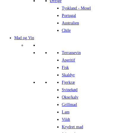
Øvrige
Tyskland - Mosel
Portugal
Australien
Chile
Mad og Vin
Terrassevin
Aperitif
Fisk
Skaldyr
Fjerkræ
Svinekød
Okse/kalv
Grillmad
Lam
Vildt
Krydret mad