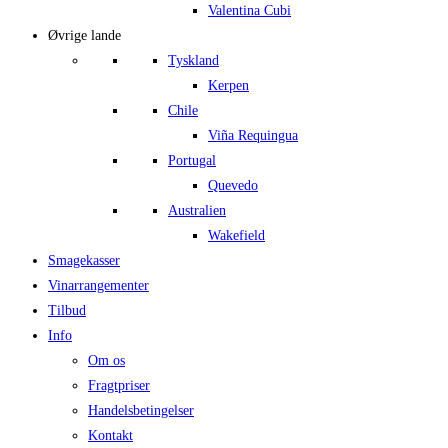
Valentina Cubi
Øvrige lande
Tyskland
Kerpen
Chile
Viña Requingua
Portugal
Quevedo
Australien
Wakefield
Smagekasser
Vinarrangementer
Tilbud
Info
Om os
Fragtpriser
Handelsbetingelser
Kontakt