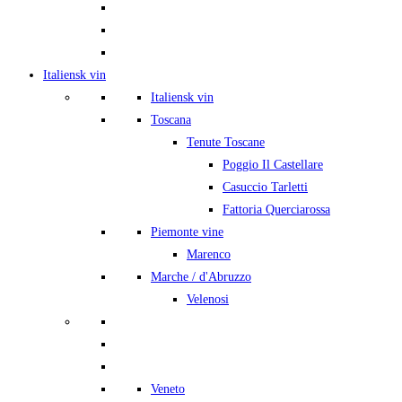
Italiensk vin
Italiensk vin
Toscana
Tenute Toscane
Poggio Il Castellare
Casuccio Tarletti
Fattoria Querciarossa
Piemonte vine
Marenco
Marche / d'Abruzzo
Velenosi
Veneto