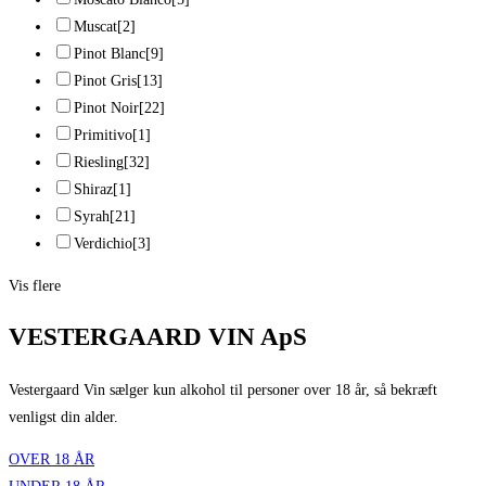
Muscat
[2]
Pinot Blanc
[9]
Pinot Gris
[13]
Pinot Noir
[22]
Primitivo
[1]
Riesling
[32]
Shiraz
[1]
Syrah
[21]
Verdichio
[3]
Vis flere
VESTERGAARD VIN ApS
Vestergaard Vin sælger kun alkohol til personer over 18 år, så bekræft
venligst din alder.
OVER 18 ÅR