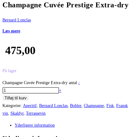
Champagne Cuvée Prestige Extra-dry
Bernard Lonclas
Læs mere
475,00
På lager
Champagne Cuvée Prestige Extra-dry antal
-
+
Tilføj til kurv
Kategorier:
Aperitif
,
Bernard Lonclas
,
Bobler
,
Champagne
,
Fisk
,
Fransk
vin
,
Skaldyr
,
Terrassevin
Yderligere information