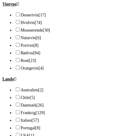
Vintype
Dessertvin
[17]
Hvidvin
[74]
Mousserende
[30]
Naturvin
[6]
Portvin
[8]
Rødvin
[84]
Rosé
[23]
Orangevin
[4]
Lande
Australien
[2]
Chile
[5]
Danmark
[26]
Frankrig
[129]
Italien
[57]
Portugal
[8]
USA
[1]