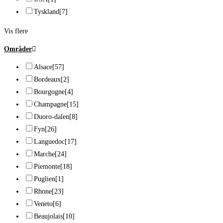
Tyskland
[7]
Vis flere
Områder
Alsace
[57]
Bordeaux
[2]
Bourgogne
[4]
Champagne
[15]
Duoro-dalen
[8]
Fyn
[26]
Languedoc
[17]
Marche
[24]
Piemonte
[18]
Puglien
[1]
Rhone
[23]
Veneto
[6]
Beaujolais
[10]