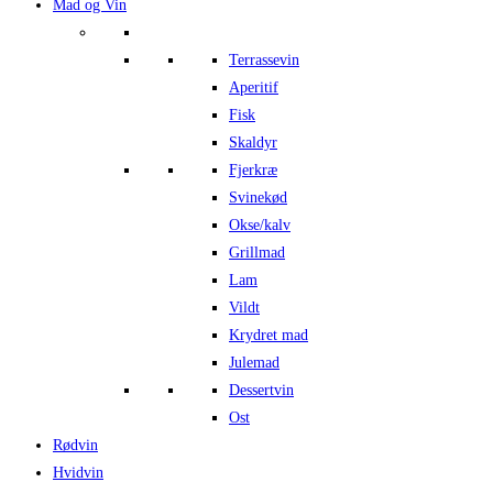
Mad og Vin
Terrassevin
Aperitif
Fisk
Skaldyr
Fjerkræ
Svinekød
Okse/kalv
Grillmad
Lam
Vildt
Krydret mad
Julemad
Dessertvin
Ost
Rødvin
Hvidvin