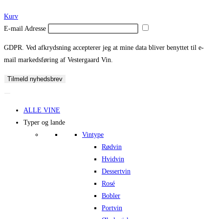
Kurv
E-mail Adresse
GDPR. Ved afkrydsning accepterer jeg at mine data bliver benyttet til e-
mail markedsføring af Vestergaard Vin.
Tilmeld nyhedsbrev
ALLE VINE
Typer og lande
Vintype
Rødvin
Hvidvin
Dessertvin
Rosé
Bobler
Portvin