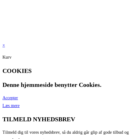
Riesling
[32]
Shiraz
[1]
Syrah
[21]
Verdichio
[3]
Vis flere
×
Kurv
COOKIES
Denne hjemmeside benytter Cookies.
Accepter
Læs mere
TILMELD NYHEDSBREV
Tilmeld dig til vores nyhedsbrev, så du aldrig går glip af gode tilbud og