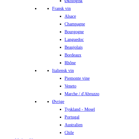
Økologisk
Fransk vin
Alsace
Champagne
Bourgogne
Languedoc
Beaujolais
Bordeaux
Rhône
Italiensk vin
Piemonte vine
Veneto
Marche / d'Abruzzo
Øvrige
Tyskland - Mosel
Portugal
Australien
Chile