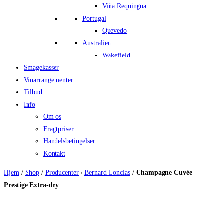
Viña Requingua
Portugal
Quevedo
Australien
Wakefield
Smagekasser
Vinarrangementer
Tilbud
Info
Om os
Fragtpriser
Handelsbetingelser
Kontakt
Hjem
/
Shop
/
Producenter
/
Bernard Lonclas
/
Champagne Cuvée
Prestige Extra-dry