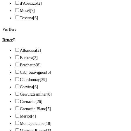
d'Abruzzo
[2]
Mosel
[7]
Toscana
[6]
Vis flere
Druer
Albarossa
[2]
Barbera
[2]
Brachetto
[8]
Cab. Sauvignon
[5]
Chardonnay
[29]
Corvina
[6]
Gewurztraminer
[8]
Grenache
[26]
Grenache Blanc
[5]
Merlot
[4]
Montepulciano
[18]
Moscato Bianco
[5]