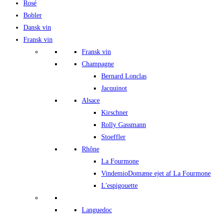
Rosé
Bobler
Dansk vin
Fransk vin
Fransk vin
Champagne
Bernard Lonclas
Jacquinot
Alsace
Kirschner
Rolly Gassmann
Stoeffler
Rhône
La Fourmone
Vindemio
Domæne ejet af La Fourmone
L'espigouette
Languedoc