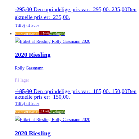
295,00
Den oprindelige pris var: 295,00.
235,00
Den
aktuelle pris er: 235,00.
Tilføj til kurv
-19%
Økologisk
MÆNGDERABAT
2020 Riesling
Rolly Gassmann
På lager
185,00
Den oprindelige pris var: 185,00.
150,00
Den
aktuelle pris er: 150,00.
Tilføj til kurv
-19%
Økologisk
MÆNGDERABAT
2020 Riesling