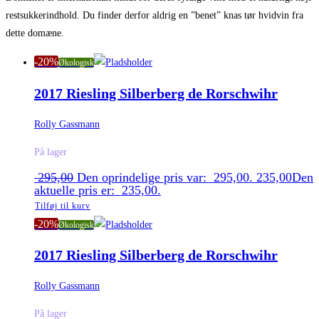
restsukkerindhold. Du finder derfor aldrig en ”benet” knas tør hvidvin fra
dette domæne.
-20%
Økologisk
2017 Riesling Silberberg de Rorschwihr
Rolly Gassmann
På lager
295,00
Den oprindelige pris var: 295,00.
235,00
Den
aktuelle pris er: 235,00.
Tilføj til kurv
-20%
Økologisk
2017 Riesling Silberberg de Rorschwihr
Rolly Gassmann
På lager