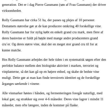
generation. Det er i dag Pierre Gassmann (søn af Frau Gassmann) der driver
virksomheden.
Rolly Gassmann har cirka 51 ha, der passes og plejes af 10 personer.
Domænets størrelse gør at de kan producere omkring 40 forskellige vine.
Rolly Gassmann har for nylig købt en enkelt grand cru mark, men flere af
deres basisvine er fuldt på højde med mange andre producenters grand
cru’er. Og deres større vine, skal der en meget stor grand cru til for at
kunne matche.
Hos Rolly Gassmann arbejdes der hele tiden i en systematisk søgen efter den
perfekte balance mellem den biologiske aktivitet i marken, terroriet og
vinplanterne, så det kan gå op en højere enhed, og skabe de bedste vine
muligt. Dette gør at man kan finde terroirrets identitet og de forskellige
årganges særkende i vinene.
Alle vinmarker høstes i hånden, og fermenteringen foregår naturligt, med
lokal gær, og strækker sig over 4-6 måneder. Deres vine lagrer i mindst 11
måneder, men ofte længere, inden de kommer på flaske.