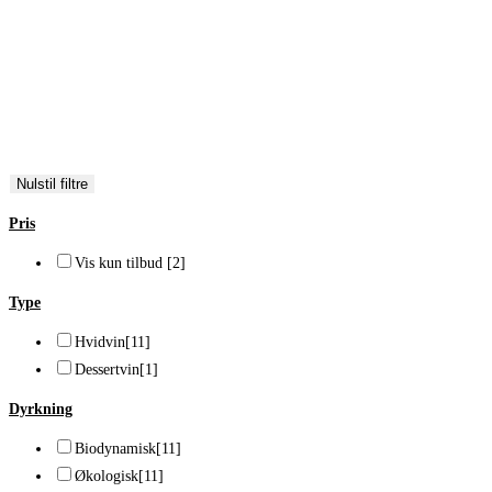
Alsace
[11]
Druer
Gewurztraminer
[3]
Pinot Blanc
[1]
Riesling
[6]
Nulstil filtre
Pris
Vis kun tilbud
[2]
Type
Hvidvin
[11]
Dessertvin
[1]
Dyrkning
Biodynamisk
[11]
Økologisk
[11]