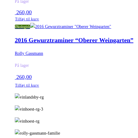
På lager
260,00
Tilføj til kurv
Økologisk
2016 Gewurztraminer “Oberer Weingarten”
Rolly Gassmann
På lager
260,00
Tilføj til kurv