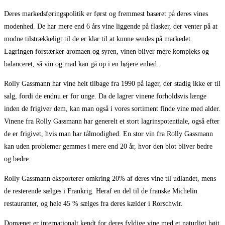
Deres markedsføringspolitik er først og fremmest baseret på deres vines
modenhed. De har mere end 6 års vine liggende på flasker, der venter på at
modne tilstrækkeligt til de er klar til at kunne sendes på markedet.
Lagringen forstærker aromaen og syren, vinen bliver mere kompleks og
balanceret, så vin og mad kan gå op i en højere enhed.
Rolly Gassmann har vine helt tilbage fra 1990 på lager, der stadig ikke er til
salg, fordi de endnu er for unge. Da de lagrer vinene forholdsvis længe
inden de frigiver dem, kan man også i vores sortiment finde vine med alder.
Vinene fra Rolly Gassmann har generelt et stort lagrinspotentiale, også efter
de er frigivet, hvis man har tålmodighed. En stor vin fra Rolly Gassmann
kan uden problemer gemmes i mere end 20 år, hvor den blot bliver bedre
og bedre.
Rolly Gassmann eksporterer omkring 20% af deres vine til udlandet, mens
de resterende sælges i Frankrig. Heraf en del til de franske Michelin
restauranter, og hele 45 % sælges fra deres kælder i Rorschwir.
Domænet er internationalt kendt for deres fyldige vine med et naturligt højt