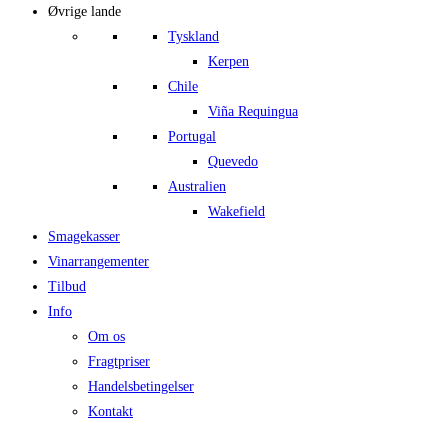
Øvrige lande
Tyskland
Kerpen
Chile
Viña Requingua
Portugal
Quevedo
Australien
Wakefield
Smagekasser
Vinarrangementer
Tilbud
Info
Om os
Fragtpriser
Handelsbetingelser
Kontakt