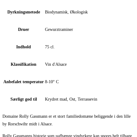
Dyrkningsmetode
Biodynamisk, Økologisk
Druer
Gewurztraminer
Indhold
75 cl.
Klassifikation
Vin d'Alsace
Anbefalet temperatur
8-10° C
Særligt god til
Krydret mad, Ost, Terrassevin
Domaine Rolly Gassmann er et stort familiedomæne beliggende i den lille
by Rorschwihr midt i Alsace.
Rolly Gassmanns historie som uafhænge vindyrkere kan spores helt tilbage