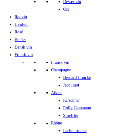
Dessertvin
Ost
Rødvin
Hvidvin
Rosé
Bobler
Dansk vin
Fransk vin
Fransk vin
Champagne
Bernard Lonclas
Jacquinot
Alsace
Kirschner
Rolly Gassmann
Stoeffler
Rhône
La Fourmone