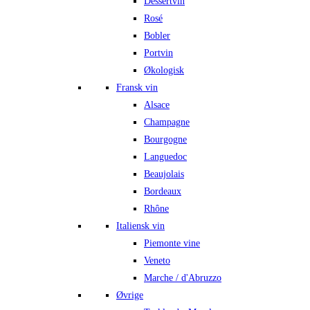
Dessertvin
Rosé
Bobler
Portvin
Økologisk
Fransk vin
Alsace
Champagne
Bourgogne
Languedoc
Beaujolais
Bordeaux
Rhône
Italiensk vin
Piemonte vine
Veneto
Marche / d'Abruzzo
Øvrige