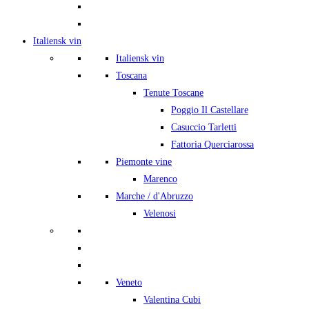
Italiensk vin
Italiensk vin
Toscana
Tenute Toscane
Poggio Il Castellare
Casuccio Tarletti
Fattoria Querciarossa
Piemonte vine
Marenco
Marche / d'Abruzzo
Velenosi
Veneto
Valentina Cubi