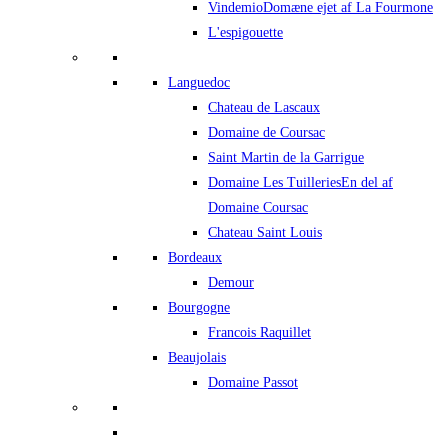
Vindemio
Domæne ejet af La Fourmone
L'espigouette
Languedoc
Chateau de Lascaux
Domaine de Coursac
Saint Martin de la Garrigue
Domaine Les Tuilleries
En del af
Domaine Coursac
Chateau Saint Louis
Bordeaux
Demour
Bourgogne
Francois Raquillet
Beaujolais
Domaine Passot