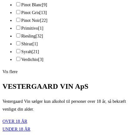
Pinot Blanc
[9]
Pinot Gris
[13]
Pinot Noir
[22]
Primitivo
[1]
Riesling
[32]
Shiraz
[1]
Syrah
[21]
Verdichio
[3]
Vis flere
VESTERGAARD VIN ApS
Vestergaard Vin sælger kun alkohol til personer over 18 år, så bekræft
venligst din alder.
OVER 18 ÅR
UNDER 18 ÅR