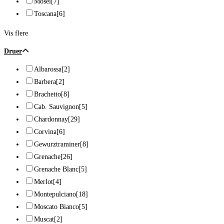
Mosel
[7]
Toscana
[6]
Vis flere
Druer
Albarossa
[2]
Barbera
[2]
Brachetto
[8]
Cab. Sauvignon
[5]
Chardonnay
[29]
Corvina
[6]
Gewurztraminer
[8]
Grenache
[26]
Grenache Blanc
[5]
Merlot
[4]
Montepulciano
[18]
Moscato Bianco
[5]
Muscat
[2]