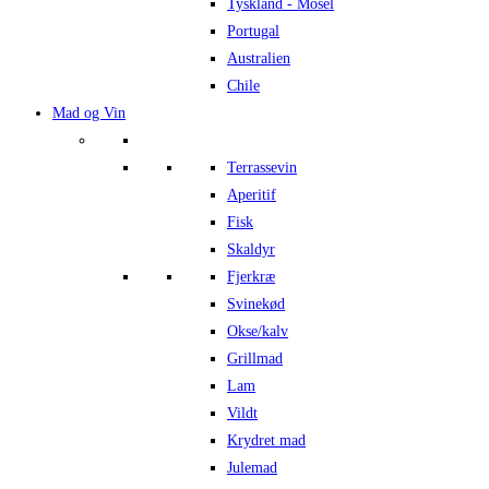
Tyskland - Mosel
Portugal
Australien
Chile
Mad og Vin
Terrassevin
Aperitif
Fisk
Skaldyr
Fjerkræ
Svinekød
Okse/kalv
Grillmad
Lam
Vildt
Krydret mad
Julemad