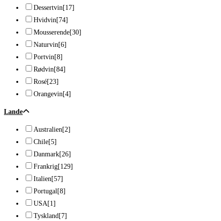
Dessertvin
[17]
Hvidvin
[74]
Mousserende
[30]
Naturvin
[6]
Portvin
[8]
Rødvin
[84]
Rosé
[23]
Orangevin
[4]
Lande
Australien
[2]
Chile
[5]
Danmark
[26]
Frankrig
[129]
Italien
[57]
Portugal
[8]
USA
[1]
Tyskland
[7]