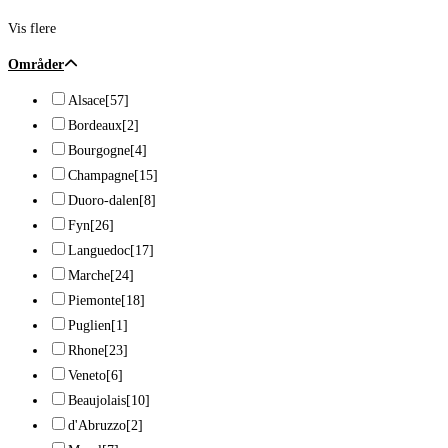
Vis flere
Områder
Alsace
[57]
Bordeaux
[2]
Bourgogne
[4]
Champagne
[15]
Duoro-dalen
[8]
Fyn
[26]
Languedoc
[17]
Marche
[24]
Piemonte
[18]
Puglien
[1]
Rhone
[23]
Veneto
[6]
Beaujolais
[10]
d'Abruzzo
[2]