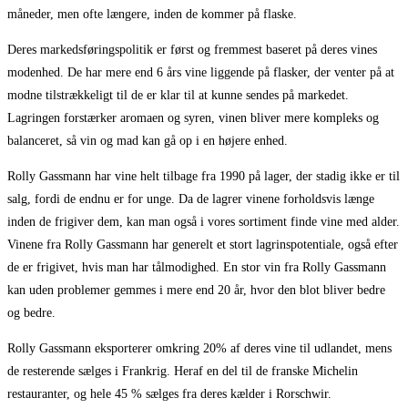
måneder, men ofte længere, inden de kommer på flaske.
Deres markedsføringspolitik er først og fremmest baseret på deres vines
modenhed. De har mere end 6 års vine liggende på flasker, der venter på at
modne tilstrækkeligt til de er klar til at kunne sendes på markedet.
Lagringen forstærker aromaen og syren, vinen bliver mere kompleks og
balanceret, så vin og mad kan gå op i en højere enhed.
Rolly Gassmann har vine helt tilbage fra 1990 på lager, der stadig ikke er til
salg, fordi de endnu er for unge. Da de lagrer vinene forholdsvis længe
inden de frigiver dem, kan man også i vores sortiment finde vine med alder.
Vinene fra Rolly Gassmann har generelt et stort lagrinspotentiale, også efter
de er frigivet, hvis man har tålmodighed. En stor vin fra Rolly Gassmann
kan uden problemer gemmes i mere end 20 år, hvor den blot bliver bedre
og bedre.
Rolly Gassmann eksporterer omkring 20% af deres vine til udlandet, mens
de resterende sælges i Frankrig. Heraf en del til de franske Michelin
restauranter, og hele 45 % sælges fra deres kælder i Rorschwir.