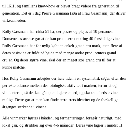
til 1611, og familiens know-how er blevet bragt videre fra generation til
generation. Det er i dag Pierre Gassmann (søn af Frau Gassmann) der driver
virksomheden.
Rolly Gassmann har cirka 51 ha, der passes og plejes af 10 personer.
Domænets størrelse gør at de kan producere omkring 40 forskellige vine.
Rolly Gassmann har for nylig købt en enkelt grand cru mark, men flere af
deres basisvine er fuldt på højde med mange andre producenters grand
cru’er. Og deres større vine, skal der en meget stor grand cru til for at
kunne matche.
Hos Rolly Gassmann arbejdes der hele tiden i en systematisk søgen efter den
perfekte balance mellem den biologiske aktivitet i marken, terroriet og
vinplanterne, så det kan gå op en højere enhed, og skabe de bedste vine
muligt. Dette gør at man kan finde terroirrets identitet og de forskellige
årganges særkende i vinene.
Alle vinmarker høstes i hånden, og fermenteringen foregår naturligt, med
lokal gær, og strækker sig over 4-6 måneder. Deres vine lagrer i mindst 11