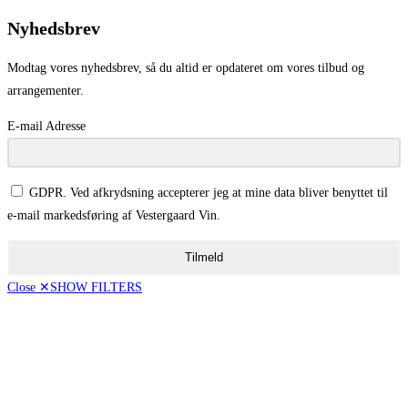
Nyhedsbrev
Modtag vores nyhedsbrev, så du altid er opdateret om vores tilbud og
arrangementer.
E-mail Adresse
GDPR. Ved afkrydsning accepterer jeg at mine data bliver benyttet til
e-mail markedsføring af Vestergaard Vin.
Tilmeld
Close ✕
SHOW FILTERS
Vis kun tilbud
[16]
Pris
50,00 - 99,00