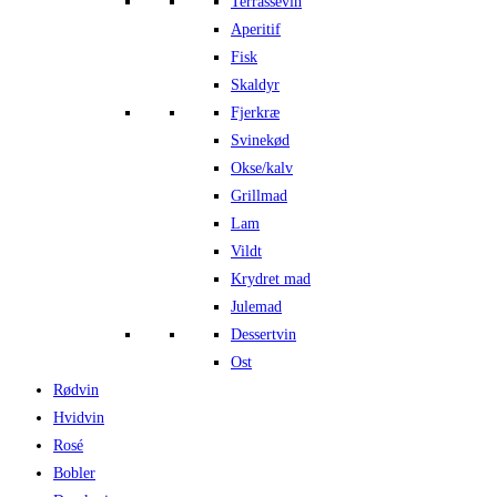
Terrassevin
Aperitif
Fisk
Skaldyr
Fjerkræ
Svinekød
Okse/kalv
Grillmad
Lam
Vildt
Krydret mad
Julemad
Dessertvin
Ost
Rødvin
Hvidvin
Rosé
Bobler