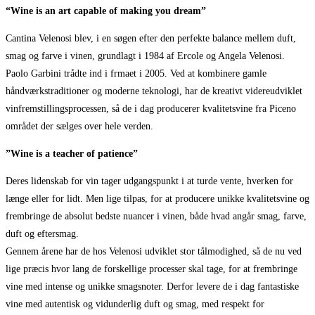
“Wine is an art capable of making you dream”
Cantina Velenosi blev, i en søgen efter den perfekte balance mellem duft,
smag og farve i vinen, grundlagt i 1984 af Ercole og Angela Velenosi.
Paolo Garbini trådte ind i frmaet i 2005. Ved at kombinere gamle
håndværkstraditioner og moderne teknologi, har de kreativt videreudviklet
vinfremstillingsprocessen, så de i dag producerer kvalitetsvine fra Piceno
området der sælges over hele verden.
”Wine is a teacher of patience”
Deres lidenskab for vin tager udgangspunkt i at turde vente, hverken for
længe eller for lidt. Men lige tilpas, for at producere unikke kvalitetsvine og
frembringe de absolut bedste nuancer i vinen, både hvad angår smag, farve,
duft og eftersmag.
Gennem årene har de hos Velenosi udviklet stor tålmodighed, så de nu ved
lige præcis hvor lang de forskellige processer skal tage, for at frembringe
vine med intense og unikke smagsnoter. Derfor levere de i dag fantastiske
vine med autentisk og vidunderlig duft og smag, med respekt for