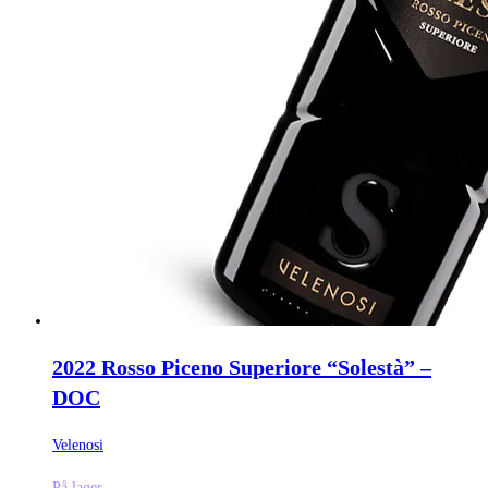
2022 Rosso Piceno Superiore “Solestà” –
DOC
Velenosi
På lager