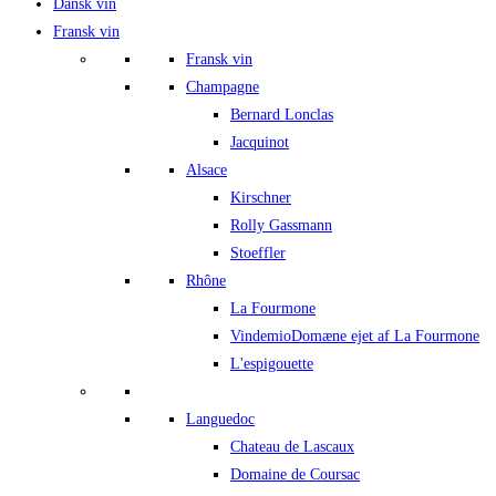
Dansk vin
Fransk vin
Fransk vin
Champagne
Bernard Lonclas
Jacquinot
Alsace
Kirschner
Rolly Gassmann
Stoeffler
Rhône
La Fourmone
Vindemio
Domæne ejet af La Fourmone
L'espigouette
Languedoc
Chateau de Lascaux
Domaine de Coursac