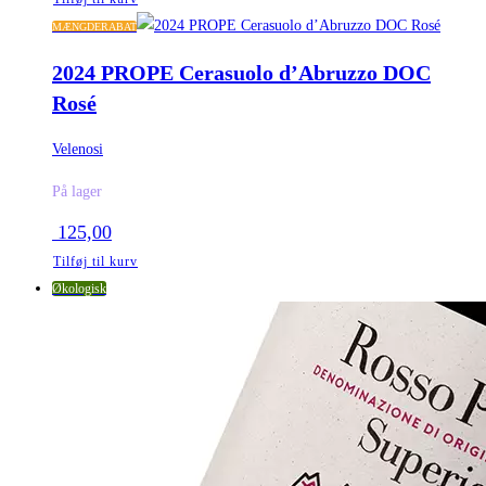
MÆNGDERABAT
2024 PROPE Cerasuolo d’Abruzzo DOC
Rosé
Velenosi
På lager
125,00
Tilføj til kurv
Økologisk