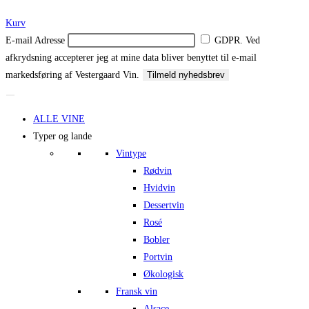
Kurv
E-mail Adresse
GDPR. Ved
afkrydsning accepterer jeg at mine data bliver benyttet til e-mail
markedsføring af Vestergaard Vin.
Tilmeld nyhedsbrev
ALLE VINE
Typer og lande
Vintype
Rødvin
Hvidvin
Dessertvin
Rosé
Bobler
Portvin
Økologisk
Fransk vin
Alsace