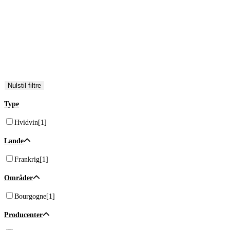
Områder
Bourgogne
[1]
Druer
Chardonnay
[1]
Nulstil filtre
Type
Hvidvin
[1]
Lande
Frankrig
[1]
Områder
Bourgogne
[1]
Producenter