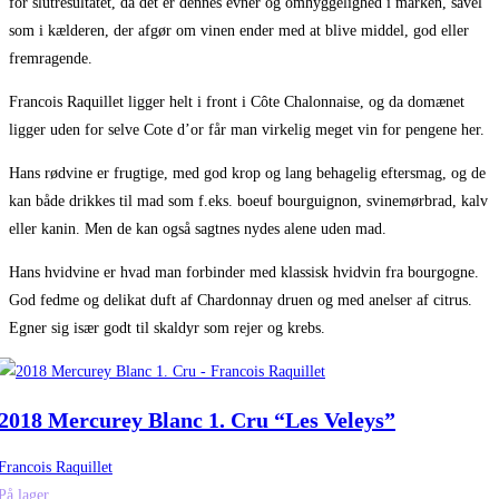
for slutresultatet, da det er dennes evner og omhyggelighed i marken, såvel
som i kælderen, der afgør om vinen ender med at blive middel, god eller
fremragende.
Francois Raquillet ligger helt i front i Côte Chalonnaise, og da domænet
ligger uden for selve Cote d’or får man virkelig meget vin for pengene her.
Hans rødvine er frugtige, med god krop og lang behagelig eftersmag, og de
kan både drikkes til mad som f.eks. boeuf bourguignon, svinemørbrad, kalv
eller kanin. Men de kan også sagtnes nydes alene uden mad.
Hans hvidvine er hvad man forbinder med klassisk hvidvin fra bourgogne.
God fedme og delikat duft af Chardonnay druen og med anelser af citrus.
Egner sig især godt til skaldyr som rejer og krebs.
2018 Mercurey Blanc 1. Cru “Les Veleys”
Francois Raquillet
På lager