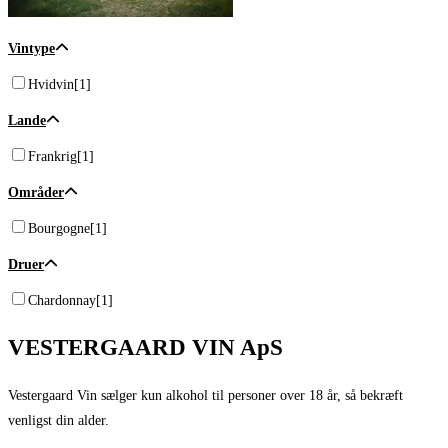
Vintype
Hvidvin
[1]
Lande
Frankrig
[1]
Områder
Bourgogne
[1]
Druer
Chardonnay
[1]
VESTERGAARD VIN ApS
Vestergaard Vin sælger kun alkohol til personer over 18 år, så bekræft
venligst din alder.