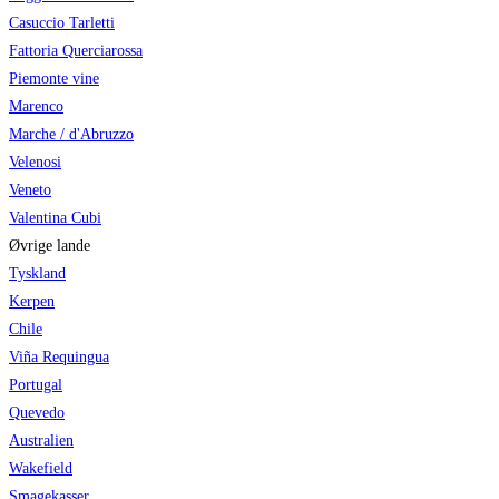
Casuccio Tarletti
Fattoria Querciarossa
Piemonte vine
Marenco
Marche / d'Abruzzo
Velenosi
Veneto
Valentina Cubi
Øvrige lande
Tyskland
Kerpen
Chile
Viña Requingua
Portugal
Quevedo
Australien
Wakefield
Smagekasser