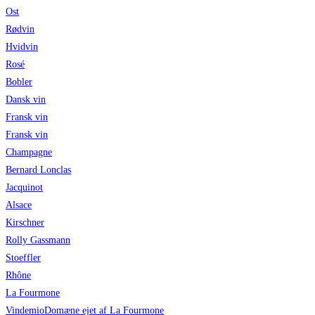
Ost
Rødvin
Hvidvin
Rosé
Bobler
Dansk vin
Fransk vin
Fransk vin
Champagne
Bernard Lonclas
Jacquinot
Alsace
Kirschner
Rolly Gassmann
Stoeffler
Rhône
La Fourmone
Vindemio
Domæne ejet af La Fourmone