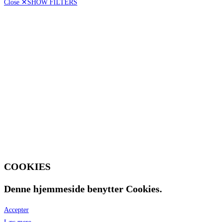
Close ✕
SHOW FILTERS
Vintype
Hvidvin
[1]
Lande
Frankrig
[1]
Områder
Bourgogne
[1]
Druer
Chardonnay
[1]
COOKIES
Denne hjemmeside benytter Cookies.
Accepter