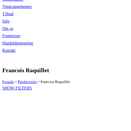
Vinarrangementer
Tilbud
Info
Om os
Fragtpriser
Handelsbetingelser
Kontakt
Francois Raquillet
Forside
>
Producenter
>
Francois Raquillet
SHOW FILTERS
Vintype
Hvidvin
[1]
Lande
Frankrig
[1]