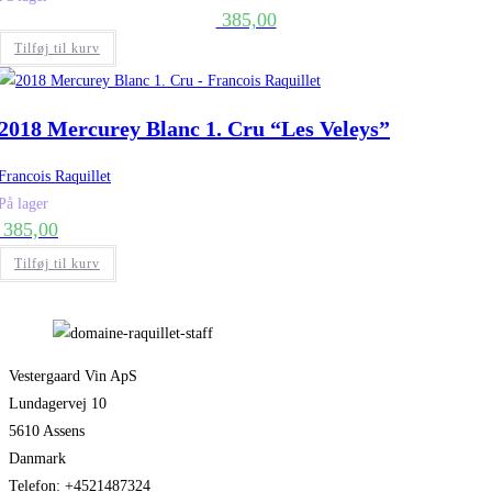
385,00
Tilføj til kurv
2018 Mercurey Blanc 1. Cru “Les Veleys”
Francois Raquillet
På lager
385,00
Tilføj til kurv
Vestergaard Vin ApS
Lundagervej 10
5610 Assens
Danmark
Telefon: +4521487324