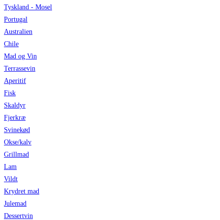
Tyskland - Mosel
Portugal
Australien
Chile
Mad og Vin
Terrassevin
Aperitif
Fisk
Skaldyr
Fjerkræ
Svinekød
Okse/kalv
Grillmad
Lam
Vildt
Krydret mad
Julemad
Dessertvin