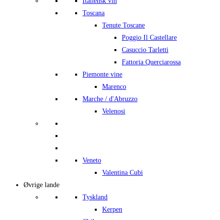
Italiensk vin
Toscana
Tenute Toscane
Poggio Il Castellare
Casuccio Tarletti
Fattoria Querciarossa
Piemonte vine
Marenco
Marche / d'Abruzzo
Velenosi
Veneto
Valentina Cubi
Øvrige lande
Tyskland
Kerpen