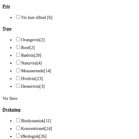
Pris
Vis kun tilbud
[6]
Type
Orangevin
[2]
Rosé
[2]
Rødvin
[20]
Naturvin
[4]
Mousserende
[14]
Hvidvin
[23]
Dessertvin
[3]
Vis flere
Dyrkning
Biodynamisk
[11]
Konventionel
[24]
Økologisk
[26]