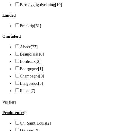
Bæredygtig dyrkning
[10]
Lande
Frankrig
[61]
Områder
Alsace
[27]
Beaujolais
[10]
Bordeaux
[2]
Bourgogne
[1]
Champagne
[9]
Languedoc
[5]
Rhone
[7]
Vis flere
Producenter
Ch. Saint Louis
[2]
Demour
[2]