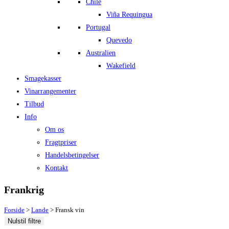
Chile
Viña Requingua
Portugal
Quevedo
Australien
Wakefield
Smagekasser
Vinarrangementer
Tilbud
Info
Om os
Fragtpriser
Handelsbetingelser
Kontakt
Frankrig
Forside
>
Lande
>
Fransk vin
Nulstil filtre