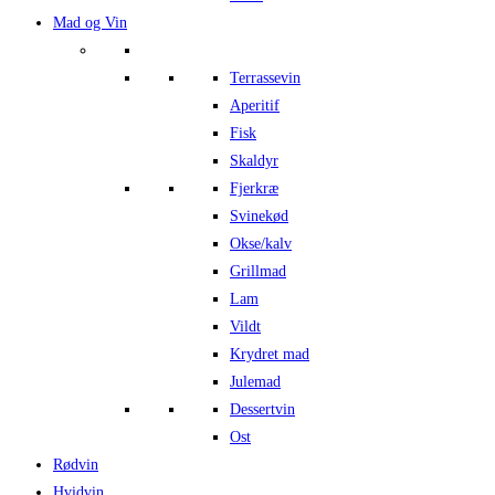
Mad og Vin
Terrassevin
Aperitif
Fisk
Skaldyr
Fjerkræ
Svinekød
Okse/kalv
Grillmad
Lam
Vildt
Krydret mad
Julemad
Dessertvin
Ost
Rødvin
Hvidvin