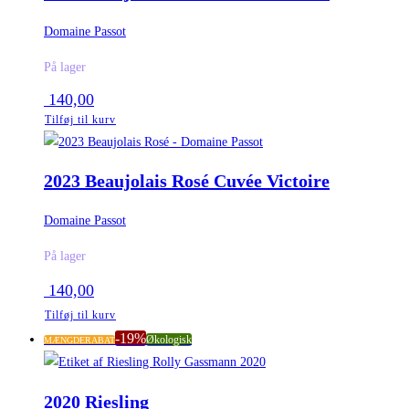
Domaine Passot
På lager
140,00
Tilføj til kurv
2023 Beaujolais Rosé Cuvée Victoire
Domaine Passot
På lager
140,00
Tilføj til kurv
-19%
Økologisk
MÆNGDERABAT
2020 Riesling