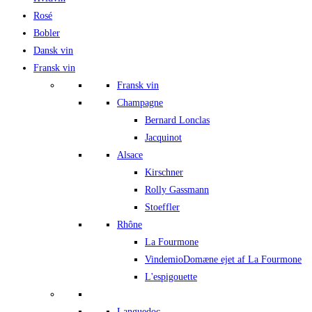
Rosé
Bobler
Dansk vin
Fransk vin
Fransk vin
Champagne
Bernard Lonclas
Jacquinot
Alsace
Kirschner
Rolly Gassmann
Stoeffler
Rhône
La Fourmone
Vindemio
Domæne ejet af La Fourmone
L'espigouette
Languedoc