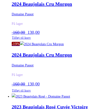
2024 Beaujolais Cru Morgon
Domaine Passot
På lager
Den
Den
160,00
130,00
oprindelige
aktuelle
Tilføj til kurv
pris
pris
-19%
var:
er:
160,00.
130,00.
2024 Beaujolais Cru Morgon
Domaine Passot
På lager
Den
Den
160,00
130,00
oprindelige
aktuelle
Tilføj til kurv
pris
pris
var:
er:
160,00.
130,00.
2023 Beaujolais Rosé Cuvée Victoire