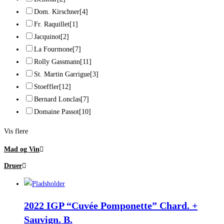
Dom. Kirschner
[4]
Fr. Raquillet
[1]
Jacquinot
[2]
La Fourmone
[7]
Rolly Gassmann
[11]
St. Martin Garrigue
[3]
Stoeffler
[12]
Bernard Lonclas
[7]
Domaine Passot
[10]
Vis flere
Mad og Vin
Druer
2022 IGP “Cuvée Pomponette” Chard. +
Sauvign. B.