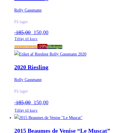
Rolly Gassmann
På lager
Den
Den
185,00
150,00
oprindelige
aktuelle
Tilføj til kurv
pris
pris
-19%
Økologisk
var:
er:
MÆNGDERABAT
185,00.
150,00.
2020 Riesling
Rolly Gassmann
På lager
Den
Den
185,00
150,00
oprindelige
aktuelle
Tilføj til kurv
pris
pris
var:
er:
185,00.
150,00.
2015 Beaumes de Venise “Le Muscat”