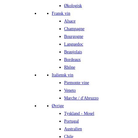
Økologisk
Fransk vin
Alsace
Champagne
Bourgogne
Languedoc
Beaujolais
Bordeaux
Rhône
Italiensk vin
Piemonte vine
Veneto
Marche / d'Abruzzo
Øvrige
Tyskland - Mosel
Portugal
Australien
Chile