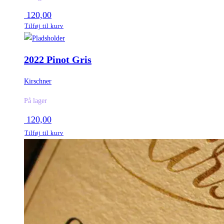
120,00
Tilføj til kurv
2022 Pinot Gris
Kirschner
På lager
120,00
Tilføj til kurv