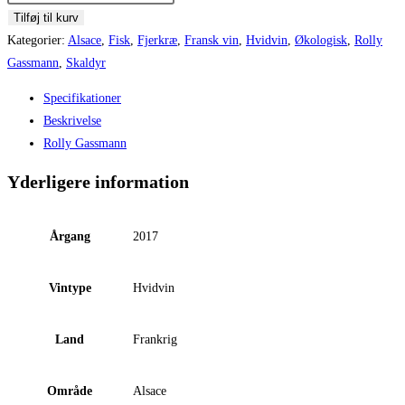
Riesling
Tilføj til kurv
295,00.
235,00.
Silberberg
Kategorier:
Alsace
,
Fisk
,
Fjerkræ
,
Fransk vin
,
Hvidvin
,
Økologisk
,
Rolly
de
Gassmann
,
Skaldyr
Rorschwihr
Specifikationer
antal
Beskrivelse
Rolly Gassmann
Yderligere information
Årgang
2017
Vintype
Hvidvin
Land
Frankrig
Område
Alsace