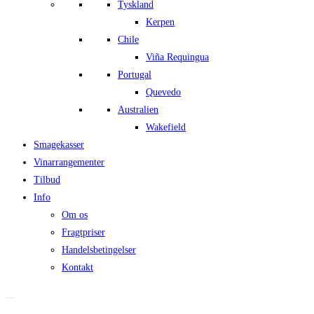
Tyskland
Kerpen
Chile
Viña Requingua
Portugal
Quevedo
Australien
Wakefield
Smagekasser
Vinarrangementer
Tilbud
Info
Om os
Fragtpriser
Handelsbetingelser
Kontakt