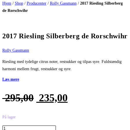
Hjem
/
Shop
/
Producenter
/
Rolly Gassmann
/
2017 Riesling Silberberg
de Rorschwihr
2017 Riesling Silberberg de Rorschwihr
Rolly Gassmann
Riesling med tydelige citrus noter, restsukker og tilpas syre. Fuldstændig
harmoni mellem frugt, restsukker og syre.
Læs mere
Den
Den
295,00
235,00
oprindelige
aktuelle
pris
pris
På lager
var:
er:
2017