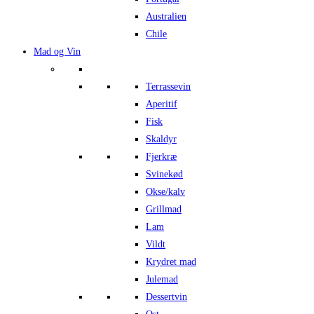
Australien
Chile
Mad og Vin
Terrassevin
Aperitif
Fisk
Skaldyr
Fjerkræ
Svinekød
Okse/kalv
Grillmad
Lam
Vildt
Krydret mad
Julemad
Dessertvin