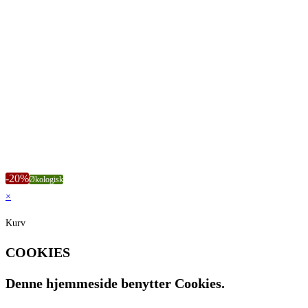
Pinot Blanc
[9]
Pinot Gris
[13]
Pinot Noir
[22]
Primitivo
[1]
Riesling
[32]
Shiraz
[1]
Syrah
[21]
Verdichio
[3]
Vis flere
-20%
Økologisk
×
Kurv
COOKIES
Denne hjemmeside benytter Cookies.