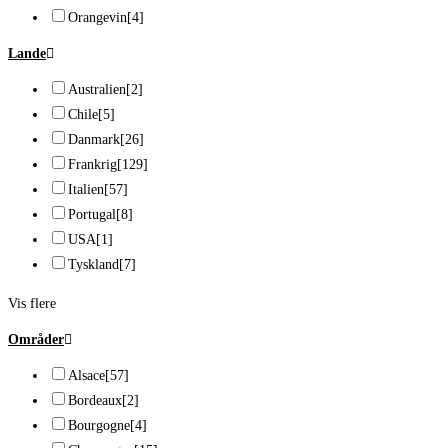
Orangevin
[4]
Lande
Australien
[2]
Chile
[5]
Danmark
[26]
Frankrig
[129]
Italien
[57]
Portugal
[8]
USA
[1]
Tyskland
[7]
Vis flere
Områder
Alsace
[57]
Bordeaux
[2]
Bourgogne
[4]