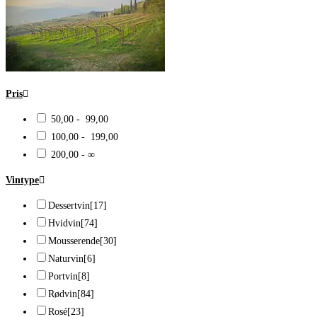
Pris
50,00 - 99,00
100,00 - 199,00
200,00 - ∞
Vintype
Dessertvin
[17]
Hvidvin
[74]
Mousserende
[30]
Naturvin
[6]
Portvin
[8]
Rødvin
[84]
Rosé
[23]