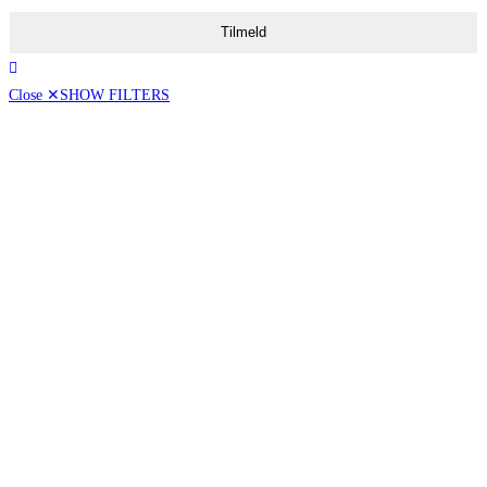
Tilmeld
Close ✕
SHOW FILTERS
Vis kun tilbud
[16]
Pris
50,00 - 99,00
100,00 - 199,00
200,00 - ∞
Vintype
Dessertvin
[17]
Hvidvin
[74]
Mousserende
[30]
Naturvin
[6]
Portvin
[8]
Rødvin
[84]