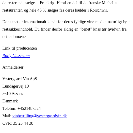
de resterende sælges i Frankrig. Heraf en del til de franske Michelin
restauranter, og hele 45 % sælges fra deres kælder i Rorschwir.
Domænet er internationalt kendt for deres fyldige vine med et naturligt højt
restsukkerindhold. Du finder derfor aldrig en ”benet” knas tør hvidvin fra
dette domæne.
Link til producenten
Rolly Gassmann
Anmeldelser
Vestergaard Vin ApS
Lundagervej 10
5610 Assens
Danmark
Telefon: +4521487324
Mail:
vinbestilling@vestergaardvin.dk
CVR: 35 23 44 38