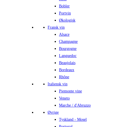
Bobler
Portvin
Økologisk
Fransk vin
Alsace
Champagne
Bourgogne
Languedoc
Beaujolais
Bordeaux
Rhône
Italiensk vin
Piemonte vine
Veneto
Marche / d'Abruzzo
Øvrige
Tyskland - Mosel
Portugal