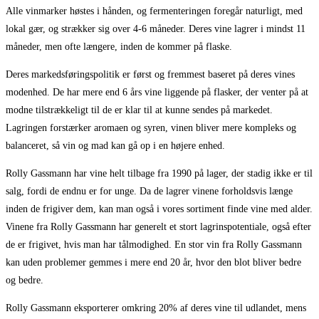
Alle vinmarker høstes i hånden, og fermenteringen foregår naturligt, med
lokal gær, og strækker sig over 4-6 måneder. Deres vine lagrer i mindst 11
måneder, men ofte længere, inden de kommer på flaske.
Deres markedsføringspolitik er først og fremmest baseret på deres vines
modenhed. De har mere end 6 års vine liggende på flasker, der venter på at
modne tilstrækkeligt til de er klar til at kunne sendes på markedet.
Lagringen forstærker aromaen og syren, vinen bliver mere kompleks og
balanceret, så vin og mad kan gå op i en højere enhed.
Rolly Gassmann har vine helt tilbage fra 1990 på lager, der stadig ikke er til
salg, fordi de endnu er for unge. Da de lagrer vinene forholdsvis længe
inden de frigiver dem, kan man også i vores sortiment finde vine med alder.
Vinene fra Rolly Gassmann har generelt et stort lagrinspotentiale, også efter
de er frigivet, hvis man har tålmodighed. En stor vin fra Rolly Gassmann
kan uden problemer gemmes i mere end 20 år, hvor den blot bliver bedre
og bedre.
Rolly Gassmann eksporterer omkring 20% af deres vine til udlandet, mens