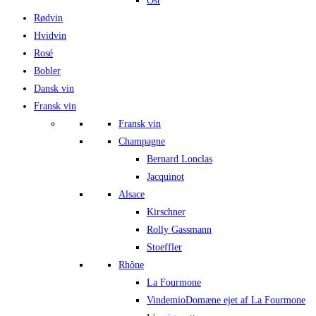
Ost
Rødvin
Hvidvin
Rosé
Bobler
Dansk vin
Fransk vin
Fransk vin
Champagne
Bernard Lonclas
Jacquinot
Alsace
Kirschner
Rolly Gassmann
Stoeffler
Rhône
La Fourmone
Vindemio
Domæne ejet af La Fourmone