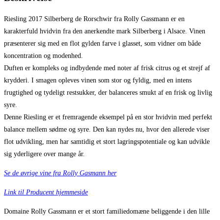
Riesling 2017 Silberberg de Rorschwir fra Rolly Gassmann er en
karakterfuld hvidvin fra den anerkendte mark Silberberg i Alsace. Vinen
præsenterer sig med en flot gylden farve i glasset, som vidner om både
koncentration og modenhed.
Duften er kompleks og indbydende med noter af frisk citrus og et strejf af
krydderi. I smagen opleves vinen som stor og fyldig, med en intens
frugtighed og tydeligt restsukker, der balanceres smukt af en frisk og livlig
syre.
Denne Riesling er et fremragende eksempel på en stor hvidvin med perfekt
balance mellem sødme og syre. Den kan nydes nu, hvor den allerede viser
flot udvikling, men har samtidig et stort lagringspotentiale og kan udvikle
sig yderligere over mange år.
Se de øvrige vine fra Rolly Gasmann her
Link til Producent hjemmeside
Domaine Rolly Gassmann er et stort familiedomæne beliggende i den lille