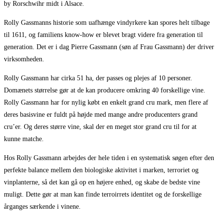
by Rorschwihr midt i Alsace.
Rolly Gassmanns historie som uafhænge vindyrkere kan spores helt tilbage
til 1611, og familiens know-how er blevet bragt videre fra generation til
generation. Det er i dag Pierre Gassmann (søn af Frau Gassmann) der driver
virksomheden.
Rolly Gassmann har cirka 51 ha, der passes og plejes af 10 personer.
Domænets størrelse gør at de kan producere omkring 40 forskellige vine.
Rolly Gassmann har for nylig købt en enkelt grand cru mark, men flere af
deres basisvine er fuldt på højde med mange andre producenters grand
cru’er. Og deres større vine, skal der en meget stor grand cru til for at
kunne matche.
Hos Rolly Gassmann arbejdes der hele tiden i en systematisk søgen efter den
perfekte balance mellem den biologiske aktivitet i marken, terroriet og
vinplanterne, så det kan gå op en højere enhed, og skabe de bedste vine
muligt. Dette gør at man kan finde terroirrets identitet og de forskellige
årganges særkende i vinene.