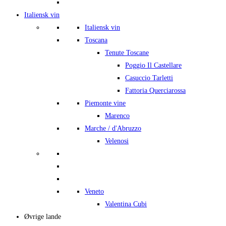
Italiensk vin
Italiensk vin
Toscana
Tenute Toscane
Poggio Il Castellare
Casuccio Tarletti
Fattoria Querciarossa
Piemonte vine
Marenco
Marche / d'Abruzzo
Velenosi
Veneto
Valentina Cubi
Øvrige lande