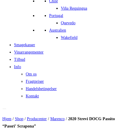
Chile
Viña Requingua
Portugal
Quevedo
Australien
Wakefield
Smagekasser
Vinarrangementer
Tilbud
Info
Om os
Fragtpriser
Handelsbetingelser
Kontakt
Hjem
/
Shop
/
Producenter
/
Marenco
/
2020 Strevi DOCG Passito
“Passri’ Scrapona”