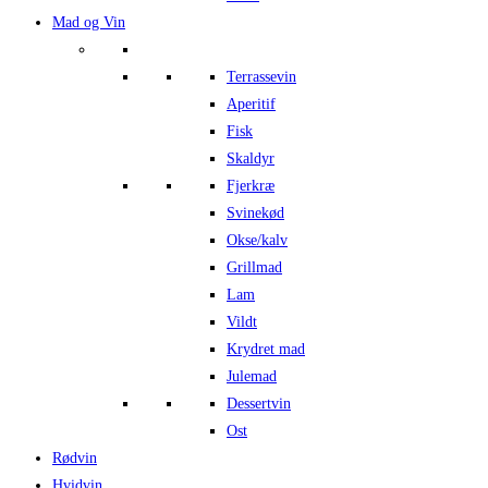
Mad og Vin
Terrassevin
Aperitif
Fisk
Skaldyr
Fjerkræ
Svinekød
Okse/kalv
Grillmad
Lam
Vildt
Krydret mad
Julemad
Dessertvin
Ost
Rødvin
Hvidvin