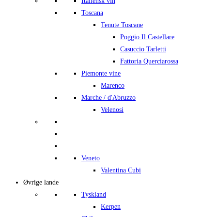
Italiensk vin
Toscana
Tenute Toscane
Poggio Il Castellare
Casuccio Tarletti
Fattoria Querciarossa
Piemonte vine
Marenco
Marche / d'Abruzzo
Velenosi
Veneto
Valentina Cubi
Øvrige lande
Tyskland
Kerpen