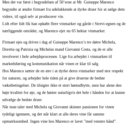
Men det var først i begyndelsen af 50’erne at Mr. Guiseppe Marenco
begyndte at ændre firmaet fra udelukkende at dyrke druer for at sælge dem
videre, til også selv at producerer vin.
Lidt efter lidt fik han opkøbt flere vinmarker og gårde i Strevi-egnen og de
nærliggende områder, og Marenco ejer nu 65 hektar vinmarker.
Firmaet ejes og drives i dag af Guiseppe Marenco’s tre døtre Michela,
Doretta og Patrizia og Michelas mand Giovanni Costa, og de er alle
involveret i hele arbejdsprocessen. Lige fra arbejdet i vinmarken til
markedsføring og kommunikation når vinen er klar til salg.
Hos Marenco sætter de en ære i at dyrke deres vinmarker med stor respekt
for naturen, og arbejder hele tiden på at give druerne de bedste
vækstbetingelser. De tilsigter ikke et stort høstudbytte, men har alene den
høje kvalitet for øje, og de høster naturligvis det hele i hånden for at kunne
udvælge de bedste druer.
Når man taler med Michela og Giovanni skinner passionen for vinen
tydeligt igennem, og det står klart at alle deres vine får samme
opmærksomhed. Ingen vine hos Marenco er lavet ”med venstre hånd”.