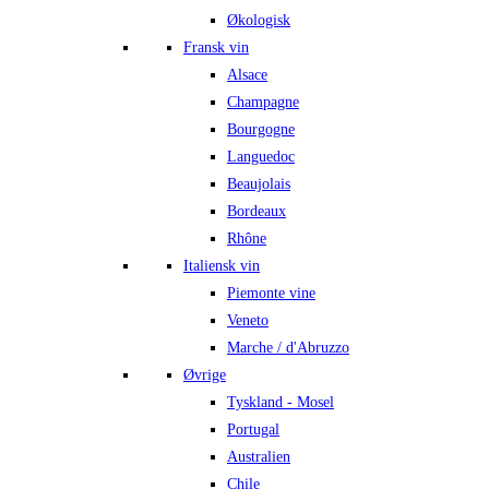
Økologisk
Fransk vin
Alsace
Champagne
Bourgogne
Languedoc
Beaujolais
Bordeaux
Rhône
Italiensk vin
Piemonte vine
Veneto
Marche / d'Abruzzo
Øvrige
Tyskland - Mosel
Portugal
Australien
Chile