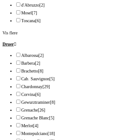
d'Abruzzo
[2]
Mosel
[7]
Toscana
[6]
Vis flere
Druer
Albarossa
[2]
Barbera
[2]
Brachetto
[8]
Cab. Sauvignon
[5]
Chardonnay
[29]
Corvina
[6]
Gewurztraminer
[8]
Grenache
[26]
Grenache Blanc
[5]
Merlot
[4]
Montepulciano
[18]