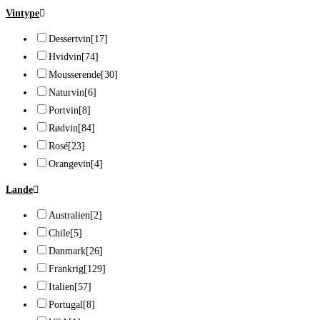
Vintype
Dessertvin
[17]
Hvidvin
[74]
Mousserende
[30]
Naturvin
[6]
Portvin
[8]
Rødvin
[84]
Rosé
[23]
Orangevin
[4]
Lande
Australien
[2]
Chile
[5]
Danmark
[26]
Frankrig
[129]
Italien
[57]
Portugal
[8]