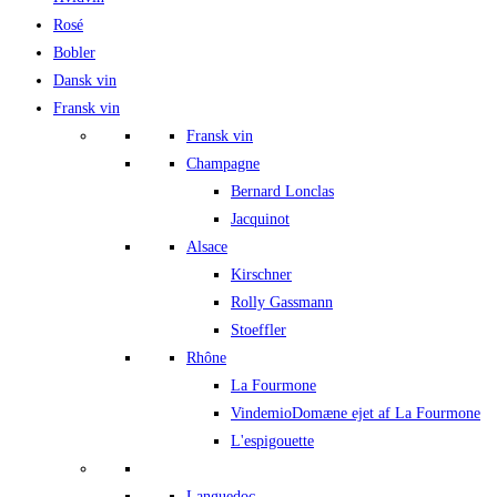
Rosé
Bobler
Dansk vin
Fransk vin
Fransk vin
Champagne
Bernard Lonclas
Jacquinot
Alsace
Kirschner
Rolly Gassmann
Stoeffler
Rhône
La Fourmone
Vindemio
Domæne ejet af La Fourmone
L'espigouette
Languedoc