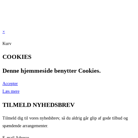
Syrah
[21]
Verdichio
[3]
Vis flere
×
Kurv
COOKIES
Denne hjemmeside benytter Cookies.
Accepter
Læs mere
TILMELD NYHEDSBREV
Tilmeld dig til vores nyhedsbrev, så du aldrig går glip af gode tilbud og
spændende arrangementer.
E-mail Adresse