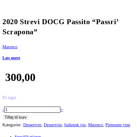
2020 Strevi DOCG Passito “Passri’
Scrapona”
Marenco
Læs mere
300,00
På lager
2020
-
+
Strevi
Tilføj til kurv
DOCG
Kategorier:
Dessertvin
,
Dessertvin
,
Italiensk vin
,
Marenco
,
Piemonte vine
Passito
Specifikationer