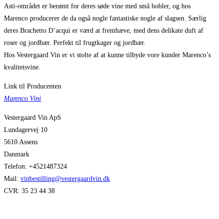
Asti-området er berømt for deres søde vine med små bobler, og hos
Marenco producerer de da også nogle fantastiske nogle af slagsen. Særlig
deres Brachetto D’acqui er værd at fremhæve, med dens delikate duft af
roser og jordbær. Perfekt til frugtkager og jordbær.
Hos Vestergaard Vin er vi stolte af at kunne tilbyde vore kunder Marenco’s
kvalitetsvine.
Link til Producenten
Marenco Vini
Vestergaard Vin ApS
Lundagervej 10
5610 Assens
Danmark
Telefon: +4521487324
Mail:
vinbestilling@vestergaardvin.dk
CVR: 35 23 44 38