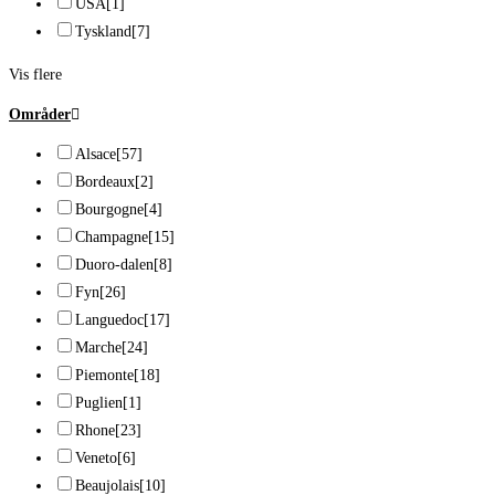
USA
[1]
Tyskland
[7]
Vis flere
Områder
Alsace
[57]
Bordeaux
[2]
Bourgogne
[4]
Champagne
[15]
Duoro-dalen
[8]
Fyn
[26]
Languedoc
[17]
Marche
[24]
Piemonte
[18]
Puglien
[1]
Rhone
[23]
Veneto
[6]
Beaujolais
[10]