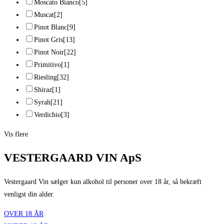
Moscato Bianco
[5]
Muscat
[2]
Pinot Blanc
[9]
Pinot Gris
[13]
Pinot Noir
[22]
Primitivo
[1]
Riesling
[32]
Shiraz
[1]
Syrah
[21]
Verdichio
[3]
Vis flere
VESTERGAARD VIN ApS
Vestergaard Vin sælger kun alkohol til personer over 18 år, så bekræft
venligst din alder.
OVER 18 ÅR