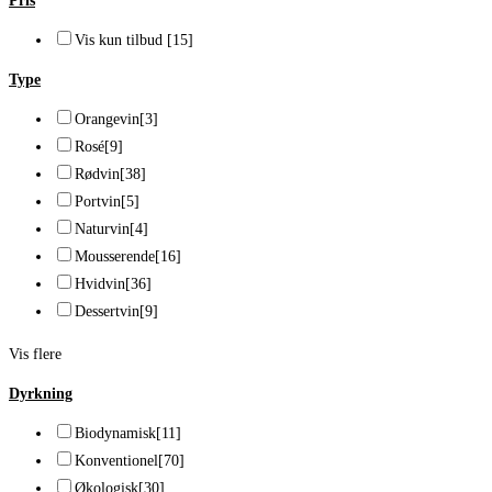
Pris
Vis kun tilbud
[15]
Type
Orangevin
[3]
Rosé
[9]
Rødvin
[38]
Portvin
[5]
Naturvin
[4]
Mousserende
[16]
Hvidvin
[36]
Dessertvin
[9]
Vis flere
Dyrkning
Biodynamisk
[11]
Konventionel
[70]
Økologisk
[30]