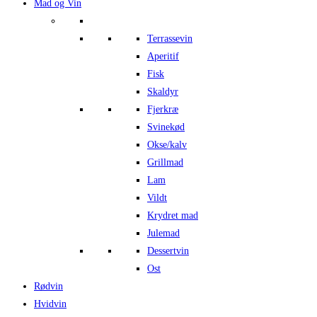
Mad og Vin
Terrassevin
Aperitif
Fisk
Skaldyr
Fjerkræ
Svinekød
Okse/kalv
Grillmad
Lam
Vildt
Krydret mad
Julemad
Dessertvin
Ost
Rødvin
Hvidvin