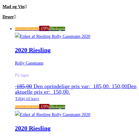
Mad og Vin
Druer
-19%
Økologisk
MÆNGDERABAT
2020 Riesling
Rolly Gassmann
På lager
185,00
Den oprindelige pris var: 185,00.
150,00
Den
aktuelle pris er: 150,00.
Tilføj til kurv
-19%
Økologisk
MÆNGDERABAT
2020 Riesling