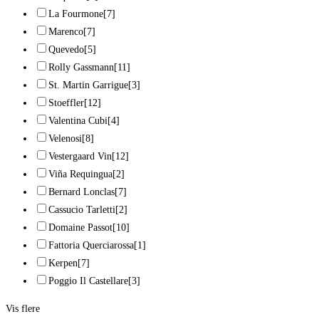
La Fourmone
[7]
Marenco
[7]
Quevedo
[5]
Rolly Gassmann
[11]
St. Martin Garrigue
[3]
Stoeffler
[12]
Valentina Cubi
[4]
Velenosi
[8]
Vestergaard Vin
[12]
Viña Requingua
[2]
Bernard Lonclas
[7]
Cassucio Tarletti
[2]
Domaine Passot
[10]
Fattoria Querciarossa
[1]
Kerpen
[7]
Poggio Il Castellare
[3]
Vis flere