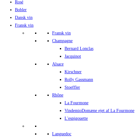
Rosé
Bobler
Dansk vin
Fransk vin
Fransk vin
Champagne
Bernard Lonclas
Jacquinot
Alsace
Kirschner
Rolly Gassmann
Stoeffler
Rhône
La Fourmone
Vindemio
Domæne ejet af La Fourmone
L'espigouette
Languedoc