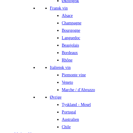
Økologisk
Fransk vin
Alsace
Champagne
Bourgogne
Languedoc
Beaujolais
Bordeaux
Rhône
Italiensk vin
Piemonte vine
Veneto
Marche / d'Abruzzo
Øvrige
Tyskland - Mosel
Portugal
Australien
Chile