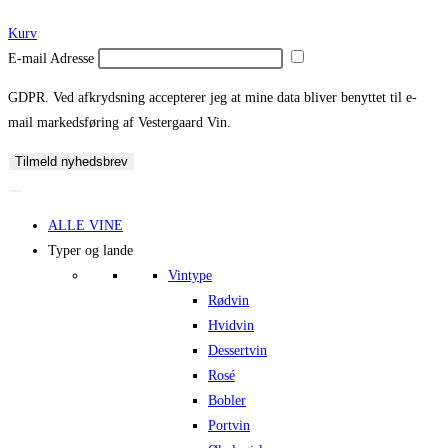
Kurv
E-mail Adresse
GDPR. Ved afkrydsning accepterer jeg at mine data bliver benyttet til e-
mail markedsføring af Vestergaard Vin.
Tilmeld nyhedsbrev
ALLE VINE
Typer og lande
Vintype
Rødvin
Hvidvin
Dessertvin
Rosé
Bobler
Portvin