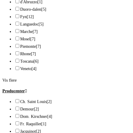
d'Abruzzo
[1]
Duoro-dalen
[5]
Fyn
[12]
Languedoc
[5]
Marche
[7]
Mosel
[7]
Piemonte
[7]
Rhone
[7]
Toscana
[6]
Veneto
[4]
Vis flere
Producenter
Ch. Saint Louis
[2]
Demour
[2]
Dom. Kirschner
[4]
Fr. Raquillet
[1]
Jacquinot
[2]