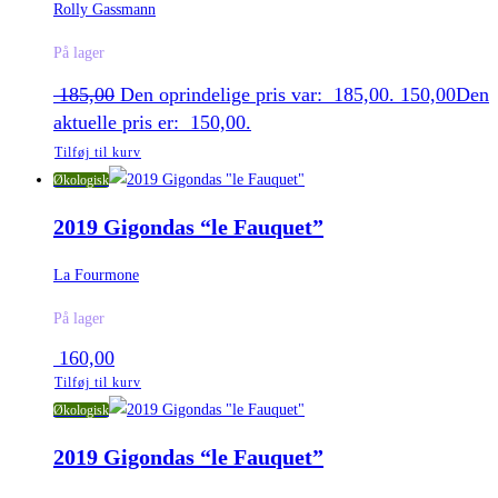
Rolly Gassmann
På lager
185,00
Den oprindelige pris var: 185,00.
150,00
Den
aktuelle pris er: 150,00.
Tilføj til kurv
Økologisk
2019 Gigondas “le Fauquet”
La Fourmone
På lager
160,00
Tilføj til kurv
Økologisk
2019 Gigondas “le Fauquet”