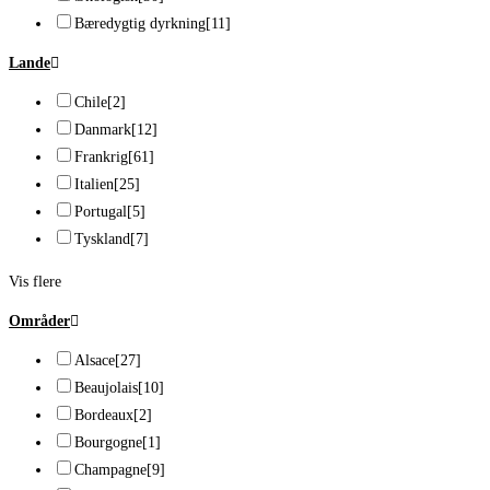
Bæredygtig dyrkning
[11]
Lande
Chile
[2]
Danmark
[12]
Frankrig
[61]
Italien
[25]
Portugal
[5]
Tyskland
[7]
Vis flere
Områder
Alsace
[27]
Beaujolais
[10]
Bordeaux
[2]
Bourgogne
[1]
Champagne
[9]