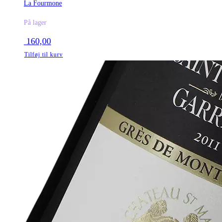
La Fourmone
På lager
160,00
Tilføj til kurv