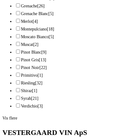
Grenache
[26]
Grenache Blanc
[5]
Merlot
[4]
Montepulciano
[18]
Moscato Bianco
[5]
Muscat
[2]
Pinot Blanc
[9]
Pinot Gris
[13]
Pinot Noir
[22]
Primitivo
[1]
Riesling
[32]
Shiraz
[1]
Syrah
[21]
Verdichio
[3]
Vis flere
VESTERGAARD VIN ApS