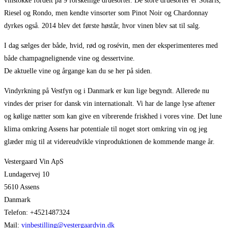
vinstokke fordelt på 9 forskellige druesorter. De store druesorter er Solaris,
Riesel og Rondo, men kendte vinsorter som Pinot Noir og Chardonnay
dyrkes også. 2014 blev det første høstår, hvor vinen blev sat til salg.
I dag sælges der både, hvid, rød og rosévin, men der eksperimenteres med
både champagnelignende vine og dessertvine.
De aktuelle vine og årgange kan du se her på siden.
Vindyrkning på Vestfyn og i Danmark er kun lige begyndt. Allerede nu
vindes der priser for dansk vin internationalt. Vi har de lange lyse aftener
og kølige nætter som kan give en vibrerende friskhed i vores vine. Det lune
klima omkring Assens har potentiale til noget stort omkring vin og jeg
glæder mig til at videreudvikle vinproduktionen de kommende mange år.
Vestergaard Vin ApS
Lundagervej 10
5610 Assens
Danmark
Telefon: +4521487324
Mail:
vinbestilling@vestergaardvin.dk