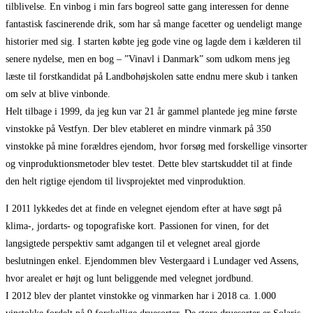
tilblivelse. En vinbog i min fars bogreol satte gang interessen for denne
fantastisk fascinerende drik, som har så mange facetter og uendeligt mange
historier med sig. I starten købte jeg gode vine og lagde dem i kælderen til
senere nydelse, men en bog – ”Vinavl i Danmark” som udkom mens jeg
læste til forstkandidat på Landbohøjskolen satte endnu mere skub i tanken
om selv at blive vinbonde.
Helt tilbage i 1999, da jeg kun var 21 år gammel plantede jeg mine første
vinstokke på Vestfyn. Der blev etableret en mindre vinmark på 350
vinstokke på mine forældres ejendom, hvor forsøg med forskellige vinsorter
og vinproduktionsmetoder blev testet. Dette blev startskuddet til at finde
den helt rigtige ejendom til livsprojektet med vinproduktion.
I 2011 lykkedes det at finde en velegnet ejendom efter at have søgt på
klima-, jordarts- og topografiske kort. Passionen for vinen, for det
langsigtede perspektiv samt adgangen til et velegnet areal gjorde
beslutningen enkel. Ejendommen blev Vestergaard i Lundager ved Assens,
hvor arealet er højt og lunt beliggende med velegnet jordbund.
I 2012 blev der plantet vinstokke og vinmarken har i 2018 ca. 1.000