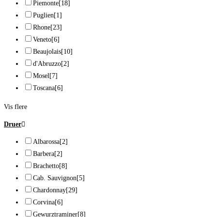
Piemonte
[18]
Puglien
[1]
Rhone
[23]
Veneto
[6]
Beaujolais
[10]
d'Abruzzo
[2]
Mosel
[7]
Toscana
[6]
Vis flere
Druer
Albarossa
[2]
Barbera
[2]
Brachetto
[8]
Cab. Sauvignon
[5]
Chardonnay
[29]
Corvina
[6]
Gewurztraminer
[8]