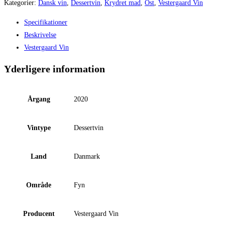
sent
Kategorier:
Dansk vin
,
Dessertvin
,
Krydret mad
,
Ost
,
Vestergaard Vin
høstet
Specifikationer
(37,5
Beskrivelse
cl)
Vestergaard Vin
antal
Yderligere information
Årgang
2020
Vintype
Dessertvin
Land
Danmark
Område
Fyn
Producent
Vestergaard Vin