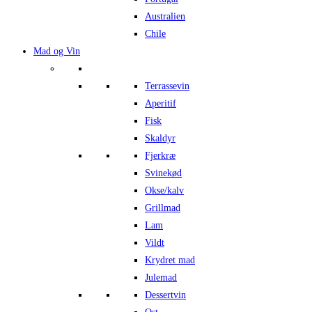
Australien
Chile
Mad og Vin
Terrassevin
Aperitif
Fisk
Skaldyr
Fjerkræ
Svinekød
Okse/kalv
Grillmad
Lam
Vildt
Krydret mad
Julemad
Dessertvin