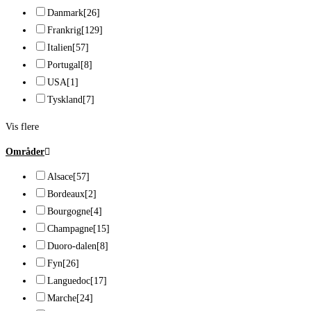
Danmark
[26]
Frankrig
[129]
Italien
[57]
Portugal
[8]
USA
[1]
Tyskland
[7]
Vis flere
Områder
Alsace
[57]
Bordeaux
[2]
Bourgogne
[4]
Champagne
[15]
Duoro-dalen
[8]
Fyn
[26]
Languedoc
[17]
Marche
[24]