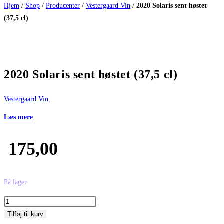
Hjem
/
Shop
/
Producenter
/
Vestergaard Vin
/
2020 Solaris sent høstet
(37,5 cl)
2020 Solaris sent høstet (37,5 cl)
Vestergaard Vin
Læs mere
175,00
På lager
2020
Solaris
Tilføj til kurv