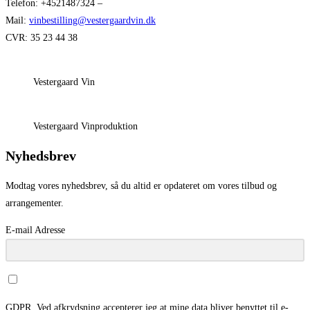
Telefon: +4521487324 –
Mail:
vinbestilling@vestergaardvin.dk
CVR: 35 23 44 38
Vestergaard Vin
Vestergaard Vinproduktion
Nyhedsbrev
Modtag vores nyhedsbrev, så du altid er opdateret om vores tilbud og
arrangementer.
E-mail Adresse
GDPR. Ved afkrydsning accepterer jeg at mine data bliver benyttet til e-