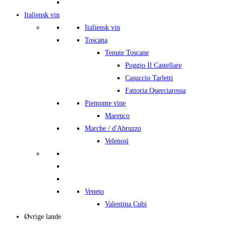
Italiensk vin
Italiensk vin
Toscana
Tenute Toscane
Poggio Il Castellare
Casuccio Tarletti
Fattoria Querciarossa
Piemonte vine
Marenco
Marche / d'Abruzzo
Velenosi
Veneto
Valentina Cubi
Øvrige lande