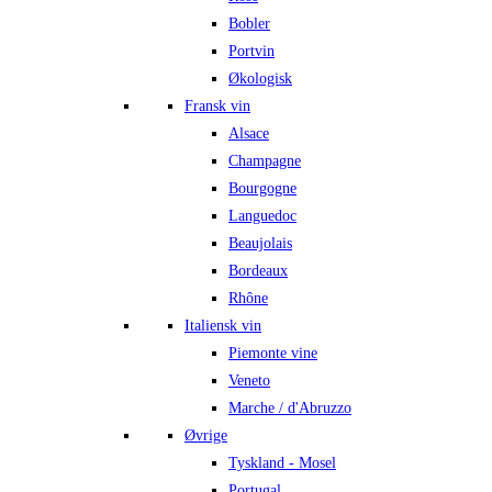
Bobler
Portvin
Økologisk
Fransk vin
Alsace
Champagne
Bourgogne
Languedoc
Beaujolais
Bordeaux
Rhône
Italiensk vin
Piemonte vine
Veneto
Marche / d'Abruzzo
Øvrige
Tyskland - Mosel
Portugal