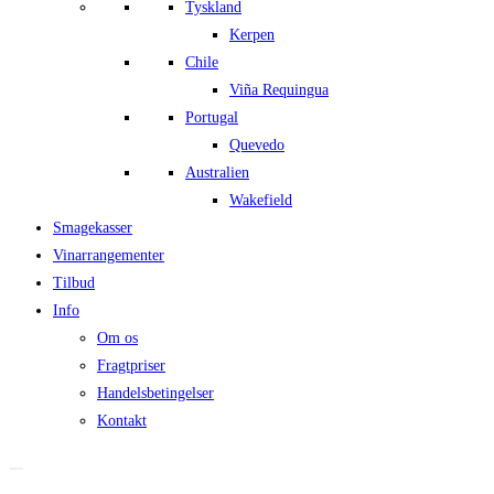
Tyskland
Kerpen
Chile
Viña Requingua
Portugal
Quevedo
Australien
Wakefield
Smagekasser
Vinarrangementer
Tilbud
Info
Om os
Fragtpriser
Handelsbetingelser
Kontakt