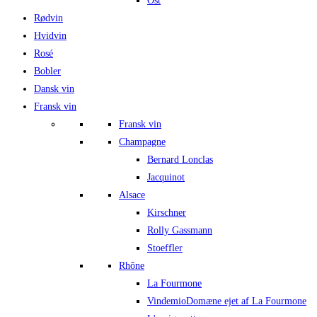
Ost
Rødvin
Hvidvin
Rosé
Bobler
Dansk vin
Fransk vin
Fransk vin
Champagne
Bernard Lonclas
Jacquinot
Alsace
Kirschner
Rolly Gassmann
Stoeffler
Rhône
La Fourmone
Vindemio
Domæne ejet af La Fourmone