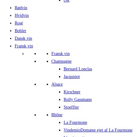
Ost
Rødvin
Hvidvin
Rosé
Bobler
Dansk vin
Fransk vin
Fransk vin
Champagne
Bernard Lonclas
Jacquinot
Alsace
Kirschner
Rolly Gassmann
Stoeffler
Rhône
La Fourmone
Vindemio
Domæne ejet af La Fourmone