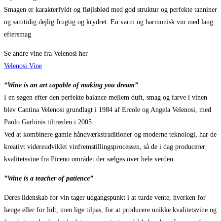
Smagen er karakterfyldt og fløjlsblød med god struktur og perfekte tanniner
og samtidig dejlig frugtig og krydret. En varm og harmonisk vin med lang
eftersmag.
Se andre vine fra Velenosi her
Velenosi Vine
“Wine is an art capable of making you dream”
I en søgen efter den perfekte balance mellem duft, smag og farve i vinen
blev Cantina Velenosi grundlagt i 1984 af Ercole og Angela Velenosi, med
Paolo Garbinis tiltræden i 2005.
Ved at kombinere gamle håndværkstraditioner og moderne teknologi, har de
kreativt videreudviklet vinfremstillingsprocessen, så de i dag producerer
kvalitetsvine fra Piceno området der sælges over hele verden.
”Wine is a teacher of patience”
Deres lidenskab for vin tager udgangspunkt i at turde vente, hverken for
længe eller for lidt, men lige tilpas, for at producere unikke kvalitetsvine og