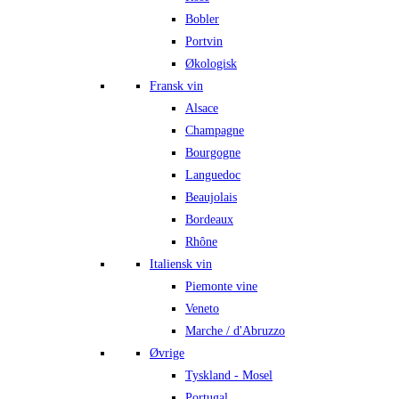
Bobler
Portvin
Økologisk
Fransk vin
Alsace
Champagne
Bourgogne
Languedoc
Beaujolais
Bordeaux
Rhône
Italiensk vin
Piemonte vine
Veneto
Marche / d'Abruzzo
Øvrige
Tyskland - Mosel
Portugal