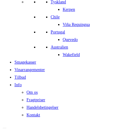
Tyskland
Kerpen
Chile
Viña Requingua
Portugal
Quevedo
Australien
Wakefield
Smagekasser
Vinarrangementer
Tilbud
Info
Om os
Fragtpriser
Handelsbetingelser
Kontakt