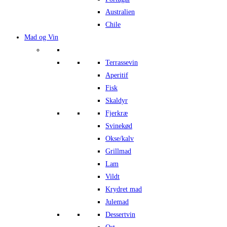
Australien
Chile
Mad og Vin
Terrassevin
Aperitif
Fisk
Skaldyr
Fjerkræ
Svinekød
Okse/kalv
Grillmad
Lam
Vildt
Krydret mad
Julemad
Dessertvin