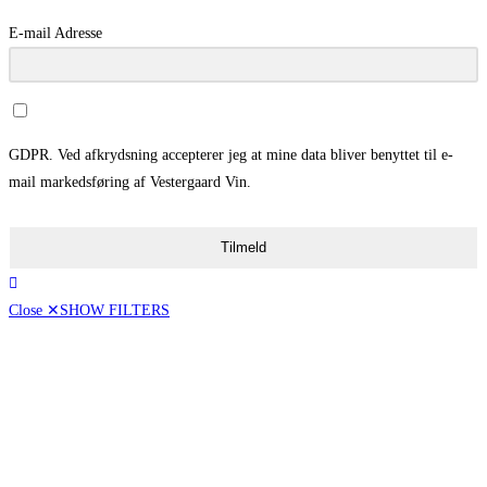
E-mail Adresse
GDPR. Ved afkrydsning accepterer jeg at mine data bliver benyttet til e-
mail markedsføring af Vestergaard Vin.
Tilmeld
Close ✕
SHOW FILTERS
Vis kun tilbud
[16]
Pris
50,00 - 99,00
100,00 - 199,00
200,00 - ∞