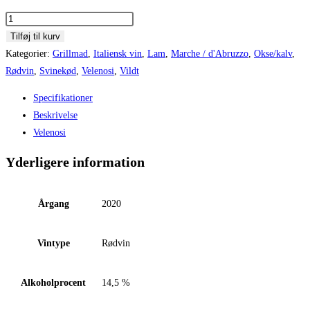
2020
Rosso
Tilføj til kurv
Piceno
Kategorier:
Grillmad
,
Italiensk vin
,
Lam
,
Marche / d'Abruzzo
,
Okse/kalv
,
Superiore
Rødvin
,
Svinekød
,
Velenosi
,
Vildt
"Roggio
Specifikationer
del
Beskrivelse
Filare"
Velenosi
-
DOC
Yderligere information
antal
Årgang
2020
Vintype
Rødvin
Alkoholprocent
14,5 %