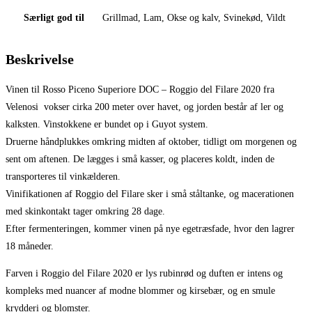
Særligt god til
Grillmad, Lam, Okse og kalv, Svinekød, Vildt
Beskrivelse
Vinen til Rosso Piceno Superiore DOC – Roggio del Filare 2020 fra
Velenosi vokser cirka 200 meter over havet, og jorden består af ler og
kalksten. Vinstokkene er bundet op i Guyot system.
Druerne håndplukkes omkring midten af oktober, tidligt om morgenen og
sent om aftenen. De lægges i små kasser, og placeres koldt, inden de
transporteres til vinkælderen.
Vinifikationen af Roggio del Filare sker i små ståltanke, og macerationen
med skinkontakt tager omkring 28 dage.
Efter fermenteringen, kommer vinen på nye egetræsfade, hvor den lagrer
18 måneder.
Farven i Roggio del Filare 2020 er lys rubinrød og duften er intens og
kompleks med nuancer af modne blommer og kirsebær, og en smule
krydderi og blomster.