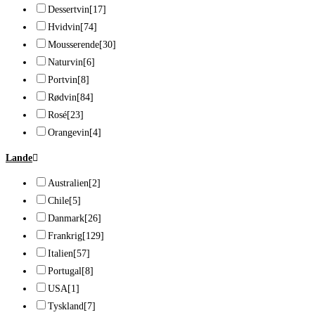
Dessertvin
[17]
Hvidvin
[74]
Mousserende
[30]
Naturvin
[6]
Portvin
[8]
Rødvin
[84]
Rosé
[23]
Orangevin
[4]
Lande
Australien
[2]
Chile
[5]
Danmark
[26]
Frankrig
[129]
Italien
[57]
Portugal
[8]
USA
[1]
Tyskland
[7]