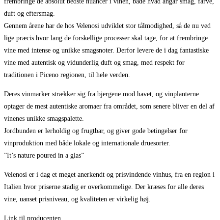
frembringe de absolut bedste nuancer i vinen, både hvad angår smag, farve,
duft og eftersmag.
Gennem årene har de hos Velenosi udviklet stor tålmodighed, så de nu ved
lige præcis hvor lang de forskellige processer skal tage, for at frembringe
vine med intense og unikke smagsnoter. Derfor levere de i dag fantastiske
vine med autentisk og vidunderlig duft og smag, med respekt for
traditionen i Piceno regionen, til hele verden.
Deres vinmarker strækker sig fra bjergene mod havet, og vinplanterne
optager de mest autentiske aromaer fra området, som senere bliver en del af
vinenes unikke smagspalette.
Jordbunden er lerholdig og frugtbar, og giver gode betingelser for
vinproduktion med både lokale og internationale druesorter.
”It’s nature poured in a glas”
Velenosi er i dag et meget anerkendt og prisvindende vinhus, fra en region i
Italien hvor priserne stadig er overkommelige. Der kræses for alle deres
vine, uanset prisniveau, og kvaliteten er virkelig høj.
Link til producenten