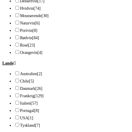
Dessertvin
[17]
Hvidvin
[74]
Mousserende
[30]
Naturvin
[6]
Portvin
[8]
Rødvin
[84]
Rosé
[23]
Orangevin
[4]
Lande
Australien
[2]
Chile
[5]
Danmark
[26]
Frankrig
[129]
Italien
[57]
Portugal
[8]
USA
[1]
Tyskland
[7]