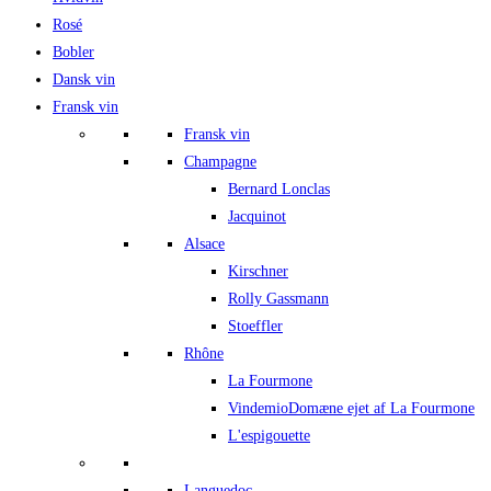
Rosé
Bobler
Dansk vin
Fransk vin
Fransk vin
Champagne
Bernard Lonclas
Jacquinot
Alsace
Kirschner
Rolly Gassmann
Stoeffler
Rhône
La Fourmone
Vindemio
Domæne ejet af La Fourmone
L'espigouette
Languedoc