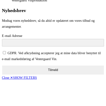
Vestergaard Vinproduktion
Nyhedsbrev
Modtag vores nyhedsbrev, så du altid er opdateret om vores tilbud og
arrangementer.
E-mail Adresse
GDPR. Ved afkrydsning accepterer jeg at mine data bliver benyttet til
e-mail markedsføring af Vestergaard Vin.
Tilmeld
Close ✕
SHOW FILTERS
Vis kun tilbud
[16]
Pris
50,00 - 99,00