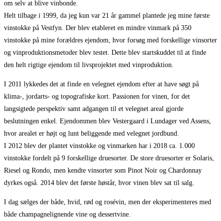
om selv at blive vinbonde.
Helt tilbage i 1999, da jeg kun var 21 år gammel plantede jeg mine første
vinstokke på Vestfyn. Der blev etableret en mindre vinmark på 350
vinstokke på mine forældres ejendom, hvor forsøg med forskellige vinsorter
og vinproduktionsmetoder blev testet. Dette blev startskuddet til at finde
den helt rigtige ejendom til livsprojektet med vinproduktion.
I 2011 lykkedes det at finde en velegnet ejendom efter at have søgt på
klima-, jordarts- og topografiske kort. Passionen for vinen, for det
langsigtede perspektiv samt adgangen til et velegnet areal gjorde
beslutningen enkel. Ejendommen blev Vestergaard i Lundager ved Assens,
hvor arealet er højt og lunt beliggende med velegnet jordbund.
I 2012 blev der plantet vinstokke og vinmarken har i 2018 ca. 1.000
vinstokke fordelt på 9 forskellige druesorter. De store druesorter er Solaris,
Riesel og Rondo, men kendte vinsorter som Pinot Noir og Chardonnay
dyrkes også. 2014 blev det første høstår, hvor vinen blev sat til salg.
I dag sælges der både, hvid, rød og rosévin, men der eksperimenteres med
både champagnelignende vine og dessertvine.