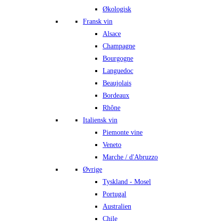
Økologisk
Fransk vin
Alsace
Champagne
Bourgogne
Languedoc
Beaujolais
Bordeaux
Rhône
Italiensk vin
Piemonte vine
Veneto
Marche / d'Abruzzo
Øvrige
Tyskland - Mosel
Portugal
Australien
Chile