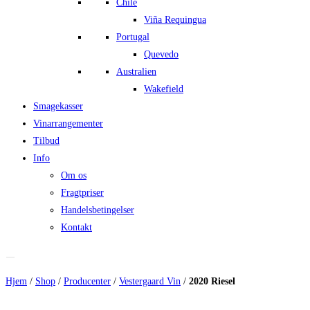
Chile
Viña Requingua
Portugal
Quevedo
Australien
Wakefield
Smagekasser
Vinarrangementer
Tilbud
Info
Om os
Fragtpriser
Handelsbetingelser
Kontakt
Hjem
/
Shop
/
Producenter
/
Vestergaard Vin
/
2020 Riesel