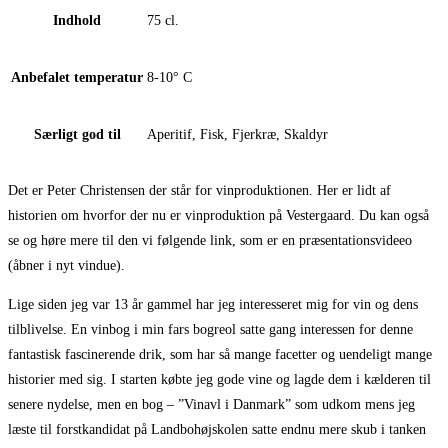
Indhold
75 cl.
Anbefalet temperatur
8-10° C
Særligt god til
Aperitif, Fisk, Fjerkræ, Skaldyr
Det er Peter Christensen der står for vinproduktionen. Her er lidt af
historien om hvorfor der nu er vinproduktion på Vestergaard. Du kan også
se og høre mere til den vi følgende link, som er en præsentationsvideeo
(åbner i nyt vindue).
Lige siden jeg var 13 år gammel har jeg interesseret mig for vin og dens
tilblivelse. En vinbog i min fars bogreol satte gang interessen for denne
fantastisk fascinerende drik, som har så mange facetter og uendeligt mange
historier med sig. I starten købte jeg gode vine og lagde dem i kælderen til
senere nydelse, men en bog – ”Vinavl i Danmark” som udkom mens jeg
læste til forstkandidat på Landbohøjskolen satte endnu mere skub i tanken