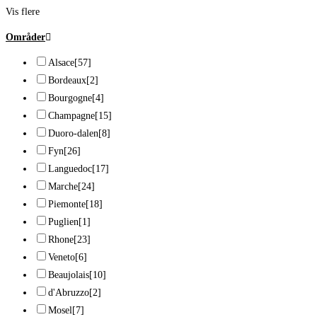
Vis flere
Områder
Alsace
[57]
Bordeaux
[2]
Bourgogne
[4]
Champagne
[15]
Duoro-dalen
[8]
Fyn
[26]
Languedoc
[17]
Marche
[24]
Piemonte
[18]
Puglien
[1]
Rhone
[23]
Veneto
[6]
Beaujolais
[10]
d'Abruzzo
[2]
Mosel
[7]