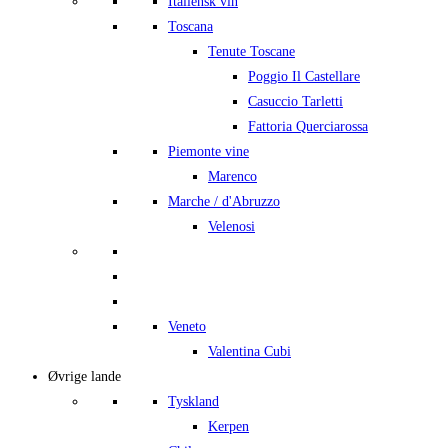
Italiensk vin
Toscana
Tenute Toscane
Poggio Il Castellare
Casuccio Tarletti
Fattoria Querciarossa
Piemonte vine
Marenco
Marche / d'Abruzzo
Velenosi
Veneto
Valentina Cubi
Øvrige lande
Tyskland
Kerpen