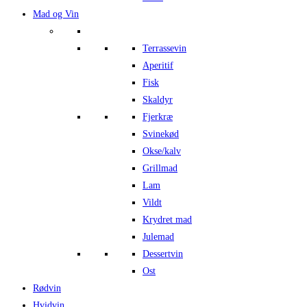
Mad og Vin
Terrassevin
Aperitif
Fisk
Skaldyr
Fjerkræ
Svinekød
Okse/kalv
Grillmad
Lam
Vildt
Krydret mad
Julemad
Dessertvin
Ost
Rødvin
Hvidvin