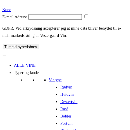
Kurv
E-mail Adresse
GDPR. Ved afkrydsning accepterer jeg at mine data bliver benyttet til e-
mail markedsføring af Vestergaard Vin.
Tilmeld nyhedsbrev
ALLE VINE
Typer og lande
Vintype
Rødvin
Hvidvin
Dessertvin
Rosé
Bobler
Portvin