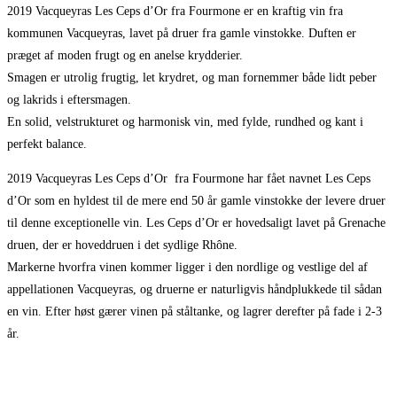
2019 Vacqueyras Les Ceps d’Or fra Fourmone er en kraftig vin fra
kommunen Vacqueyras, lavet på druer fra gamle vinstokke. Duften er
præget af moden frugt og en anelse krydderier.
Smagen er utrolig frugtig, let krydret, og man fornemmer både lidt peber
og lakrids i eftersmagen.
En solid, velstrukturet og harmonisk vin, med fylde, rundhed og kant i
perfekt balance.
2019 Vacqueyras Les Ceps d’Or fra Fourmone har fået navnet Les Ceps
d’Or som en hyldest til de mere end 50 år gamle vinstokke der levere druer
til denne exceptionelle vin. Les Ceps d’Or er hovedsaligt lavet på Grenache
druen, der er hoveddruen i det sydlige Rhône.
Markerne hvorfra vinen kommer ligger i den nordlige og vestlige del af
appellationen Vacqueyras, og druerne er naturligvis håndplukkede til sådan
en vin. Efter høst gærer vinen på ståltanke, og lagrer derefter på fade i 2-3
år.