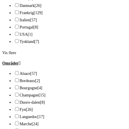
Danmark
[26]
Frankrig
[129]
Italien
[57]
Portugal
[8]
USA
[1]
Tyskland
[7]
Vis flere
Områder
Alsace
[57]
Bordeaux
[2]
Bourgogne
[4]
Champagne
[15]
Duoro-dalen
[8]
Fyn
[26]
Languedoc
[17]
Marche
[24]