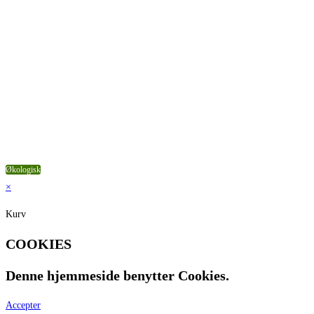
Pinot Blanc
[9]
Pinot Gris
[13]
Pinot Noir
[22]
Primitivo
[1]
Riesling
[32]
Shiraz
[1]
Syrah
[21]
Verdichio
[3]
Vis flere
Økologisk
×
Kurv
COOKIES
Denne hjemmeside benytter Cookies.
Accepter