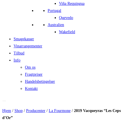
Viña Requingua
Portugal
Quevedo
Australien
Wakefield
Smagekasser
Vinarrangementer
Tilbud
Info
Om os
Fragtpriser
Handelsbetingelser
Kontakt
Hjem
/
Shop
/
Producenter
/
La Fourmone
/
2019 Vacqueyras “Les Ceps
d’Or”