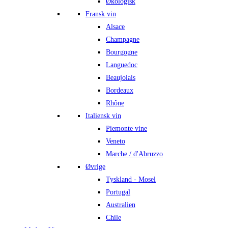
Økologisk
Fransk vin
Alsace
Champagne
Bourgogne
Languedoc
Beaujolais
Bordeaux
Rhône
Italiensk vin
Piemonte vine
Veneto
Marche / d'Abruzzo
Øvrige
Tyskland - Mosel
Portugal
Australien
Chile