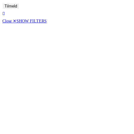
Tilmeld
Close ✕
SHOW FILTERS
Vis kun tilbud
[16]
Pris
50,00 - 99,00
100,00 - 199,00
200,00 - ∞
Vintype
Dessertvin
[17]
Hvidvin
[74]
Mousserende
[30]
Naturvin
[6]
Portvin
[8]
Rødvin
[84]