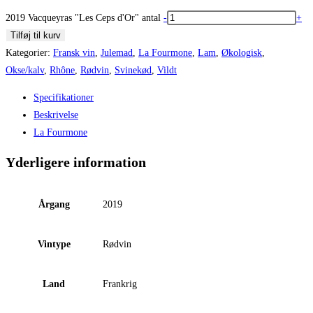
2019 Vacqueyras "Les Ceps d'Or" antal
-
+
Tilføj til kurv
Kategorier:
Fransk vin
,
Julemad
,
La Fourmone
,
Lam
,
Økologisk
,
Okse/kalv
,
Rhône
,
Rødvin
,
Svinekød
,
Vildt
Specifikationer
Beskrivelse
La Fourmone
Yderligere information
Årgang
2019
Vintype
Rødvin
Land
Frankrig