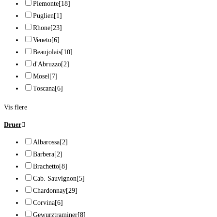
Piemonte
[18]
Puglien
[1]
Rhone
[23]
Veneto
[6]
Beaujolais
[10]
d'Abruzzo
[2]
Mosel
[7]
Toscana
[6]
Vis flere
Druer
Albarossa
[2]
Barbera
[2]
Brachetto
[8]
Cab. Sauvignon
[5]
Chardonnay
[29]
Corvina
[6]
Gewurztraminer
[8]