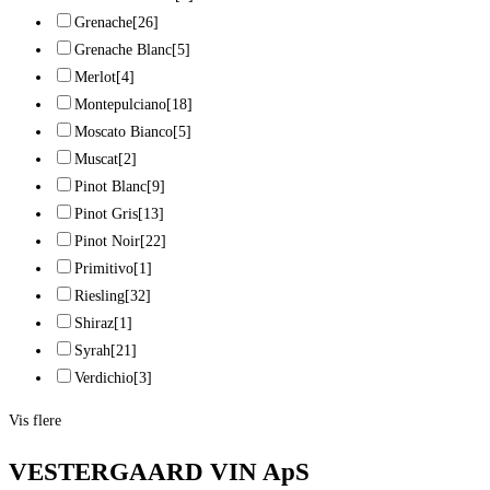
Grenache
[26]
Grenache Blanc
[5]
Merlot
[4]
Montepulciano
[18]
Moscato Bianco
[5]
Muscat
[2]
Pinot Blanc
[9]
Pinot Gris
[13]
Pinot Noir
[22]
Primitivo
[1]
Riesling
[32]
Shiraz
[1]
Syrah
[21]
Verdichio
[3]
Vis flere
VESTERGAARD VIN ApS