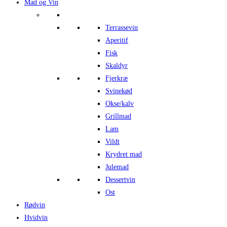
Mad og Vin
Terrassevin
Aperitif
Fisk
Skaldyr
Fjerkræ
Svinekød
Okse/kalv
Grillmad
Lam
Vildt
Krydret mad
Julemad
Dessertvin
Ost
Rødvin
Hvidvin