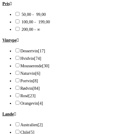
Pris
50,00 - 99,00
100,00 - 199,00
200,00 - ∞
Vintype
Dessertvin
[17]
Hvidvin
[74]
Mousserende
[30]
Naturvin
[6]
Portvin
[8]
Rødvin
[84]
Rosé
[23]
Orangevin
[4]
Lande
Australien
[2]
Chile
[5]