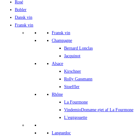
Rosé
Bobler
Dansk vin
Fransk vin
Fransk vin
Champagne
Bernard Lonclas
Jacquinot
Alsace
Kirschner
Rolly Gassmann
Stoeffler
Rhône
La Fourmone
Vindemio
Domæne ejet af La Fourmone
L'espigouette
Languedoc