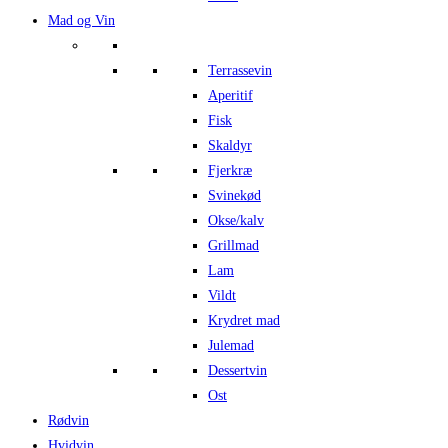
Mad og Vin
Terrassevin
Aperitif
Fisk
Skaldyr
Fjerkræ
Svinekød
Okse/kalv
Grillmad
Lam
Vildt
Krydret mad
Julemad
Dessertvin
Ost
Rødvin
Hvidvin