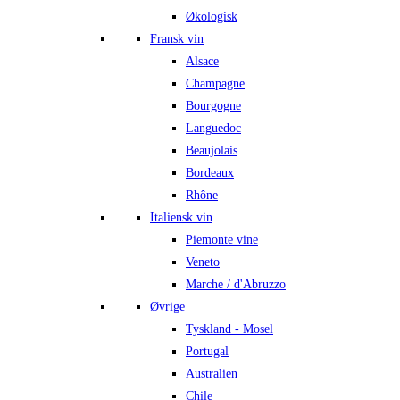
Økologisk
Fransk vin
Alsace
Champagne
Bourgogne
Languedoc
Beaujolais
Bordeaux
Rhône
Italiensk vin
Piemonte vine
Veneto
Marche / d'Abruzzo
Øvrige
Tyskland - Mosel
Portugal
Australien
Chile