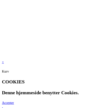
Pinot Blanc
[9]
Pinot Gris
[13]
Pinot Noir
[22]
Primitivo
[1]
Riesling
[32]
Shiraz
[1]
Syrah
[21]
Verdichio
[3]
Vis flere
×
Kurv
COOKIES
Denne hjemmeside benytter Cookies.
Accepter