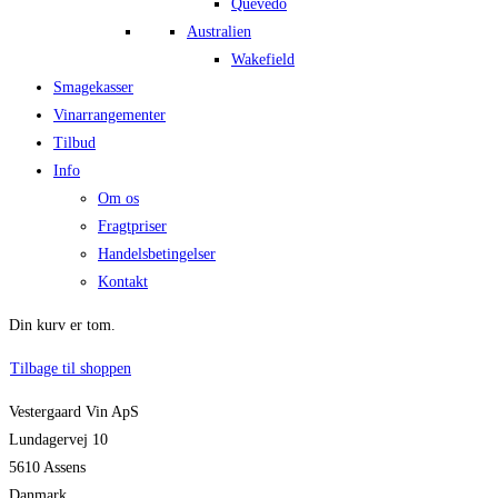
Quevedo
Australien
Wakefield
Smagekasser
Vinarrangementer
Tilbud
Info
Om os
Fragtpriser
Handelsbetingelser
Kontakt
Din kurv er tom.
Tilbage til shoppen
Vestergaard Vin ApS
Lundagervej 10
5610 Assens
Danmark