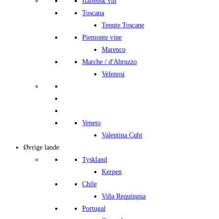
Italiensk vin
Toscana
Tenute Toscane
Piemonte vine
Marenco
Marche / d'Abruzzo
Velenosi
Veneto
Valentina Cubi
Øvrige lande
Tyskland
Kerpen
Chile
Viña Requingua
Portugal