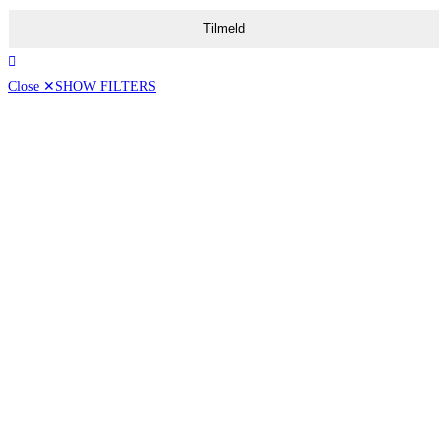
Tilmeld
Close ✕
SHOW FILTERS
Vis kun tilbud
[16]
Pris
50,00 - 99,00
100,00 - 199,00
200,00 - ∞
Vintype
Dessertvin
[17]
Hvidvin
[74]
Mousserende
[30]
Naturvin
[6]
Portvin
[8]
Rødvin
[84]