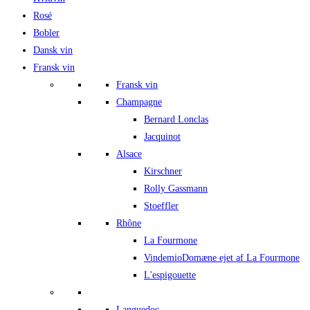
Rosé
Bobler
Dansk vin
Fransk vin
Fransk vin
Champagne
Bernard Lonclas
Jacquinot
Alsace
Kirschner
Rolly Gassmann
Stoeffler
Rhône
La Fourmone
Vindemio
Domæne ejet af La Fourmone
L'espigouette
Languedoc